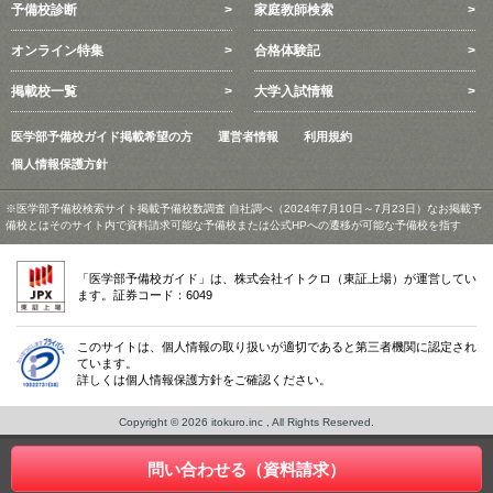
予備校診断
家庭教師検索
オンライン特集
合格体験記
掲載校一覧
大学入試情報
医学部予備校ガイド掲載希望の方
運営者情報
利用規約
個人情報保護方針
※医学部予備校検索サイト掲載予備校数調査 自社調べ（2024年7月10日～7月23日）なお掲載予
備校とはそのサイト内で資料請求可能な予備校または公式HPへの遷移が可能な予備校を指す
「医学部予備校ガイド」は、株式会社イトクロ（東証上場）が運営してい
ます。証券コード：6049
このサイトは、個人情報の取り扱いが適切であると第三者機関に認定され
ています。
詳しくは個人情報保護方針をご確認ください。
Copyright © 2026 itokuro.inc , All Rights Reserved.
問い合わせる（資料請求）