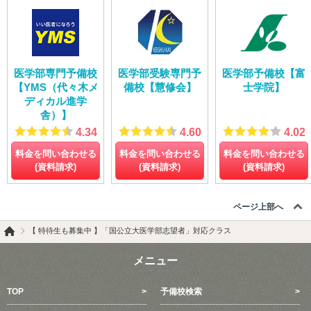
医学部専門予備校
医学部受験専門予
医学部予備校【富
【YMS（代々木メ
備校【慧修会】
士学院】
ディカル進学
舎）】
4.34
4.60
4.02
料金を問い合わせる
料金を問い合わせる
料金を問い合わせる
(資料請求)
(資料請求)
(資料請求)
ページ上部へ
【 特待生も募集中 】「国公立大医学部志望者」対応クラス
メニュー
TOP
予備校検索