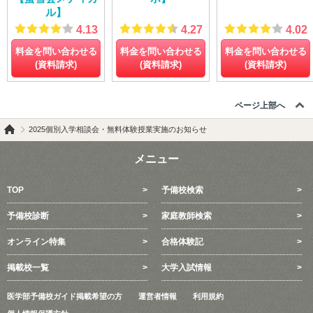
ル】
4.13
4.27
4.02
料金を問い合わせる
料金を問い合わせる
料金を問い合わせる
(資料請求)
(資料請求)
(資料請求)
ページ上部へ
2025個別入学相談会・無料体験授業実施のお知らせ
メニュー
TOP
予備校検索
予備校診断
家庭教師検索
オンライン特集
合格体験記
掲載校一覧
大学入試情報
医学部予備校ガイド掲載希望の方
運営者情報
利用規約