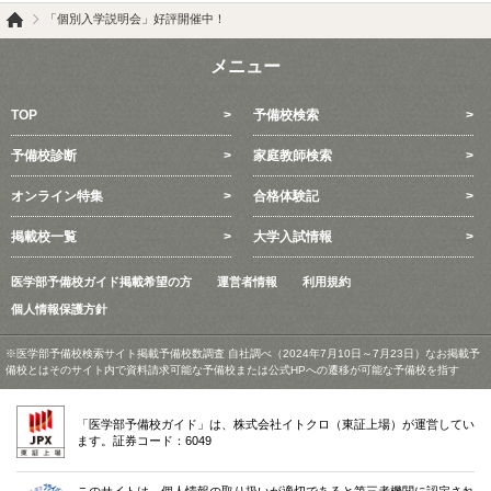
「個別入学説明会」好評開催中！
メニュー
TOP
予備校検索
予備校診断
家庭教師検索
オンライン特集
合格体験記
掲載校一覧
大学入試情報
医学部予備校ガイド掲載希望の方
運営者情報
利用規約
個人情報保護方針
※医学部予備校検索サイト掲載予備校数調査 自社調べ（2024年7月10日～7月23日）なお掲載予
備校とはそのサイト内で資料請求可能な予備校または公式HPへの遷移が可能な予備校を指す
「医学部予備校ガイド」は、株式会社イトクロ（東証上場）が運営してい
ます。証券コード：6049