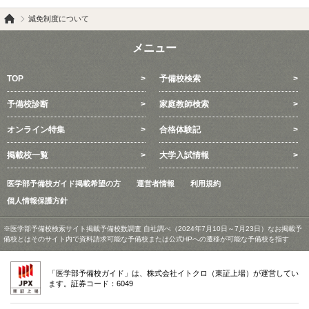
減免制度について
メニュー
TOP
予備校検索
予備校診断
家庭教師検索
オンライン特集
合格体験記
掲載校一覧
大学入試情報
医学部予備校ガイド掲載希望の方
運営者情報
利用規約
個人情報保護方針
※医学部予備校検索サイト掲載予備校数調査 自社調べ（2024年7月10日～7月23日）なお掲載予
備校とはそのサイト内で資料請求可能な予備校または公式HPへの遷移が可能な予備校を指す
「医学部予備校ガイド」は、株式会社イトクロ（東証上場）が運営してい
ます。証券コード：6049