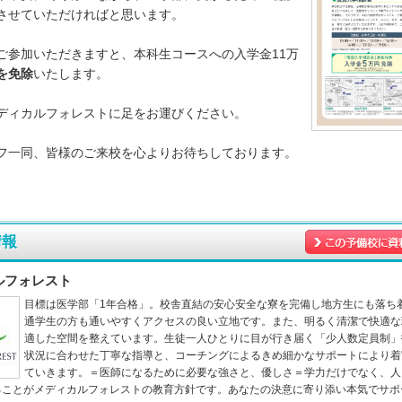
させていただければと思います。
ご参加いただきますと、本科生コースへの入学金11万
を免除
いたします。
ディカルフォレストに足をお運びください。
フ一同、皆様のご来校を心よりお待ちしております。
情報
ルフォレスト
目標は医学部「1年合格」。校舎直結の安心安全な寮を完備し地方生にも落ち
通学生の方も通いやすくアクセスの良い立地です。また、明るく清潔で快適な
適した空間を整えています。生徒一人ひとりに目が行き届く「少人数定員制」
状況に合わせた丁寧な指導と、コーチングによるきめ細かなサポートにより着
ていきます。＝医師になるために必要な強さと、優しさ＝学力だけでなく、人
ることがメディカルフォレストの教育方針です。あなたの決意に寄り添い本気でサポ