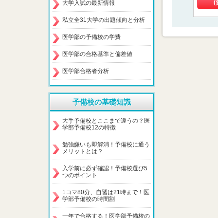
(
大学入試の最新情報
私立全31大学の出題傾向と分析
医学部の予備校の学費
医学部の合格基準と偏差値
医学部合格者分析
予備校の基礎知識
大手予備校とここまで違うの？医
学部予備校12の特徴
勉強嫌いも即解消！予備校に通う
メリットとは？
入学前に必ず確認！予備校選び5
つのポイント
1コマ80分、自習は21時まで！医
学部予備校の時間割
一年で合格する！医学部予備校の