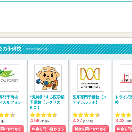
めの予備校
recommend
専門予備校
“鬼特訓”する医学部
医系専門予備校【メ
トライ式
ィカルフォレ
予備校【レクサス
ディカルラボ】
校
E.C.】
4.59
4.27
3.42
8件)
(31件)
(108件)
(10
を問い合わせる
料金を問い合わせる
料金を問い合わせる
料金を問