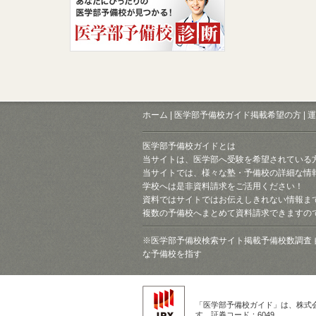
ホーム
|
医学部予備校ガイド掲載希望の方
|
運
医学部予備校ガイドとは
当サイトは、医学部へ受験を希望されている
当サイトでは、様々な塾・予備校の詳細な情
学校へは是非資料請求をご活用ください！
資料ではサイトではお伝えしきれない情報ま
複数の予備校へまとめて資料請求できますの
※医学部予備校検索サイト掲載予備校数調査 
な予備校を指す
「医学部予備校ガイド」は、株式
す。証券コード：6049