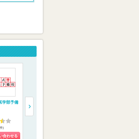
医学部予備
医学部予備校【富士
一橋学院 医学部専
医学部受験
学院】
門予備校【メディカ
【医学部特
ルコネクト】
4.02
4.55
4.93
2件)
(9件)
(4件)
(3件)
い合わせる
料金を問い合わせる
料金を問い合わせる
料金を問い