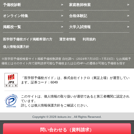
予備校診断
家庭教師検索
オンライン特集
合格体験記
掲載校一覧
大学入試情報
医学部予備校ガイド掲載希望の方
運営者情報
利用規約
個人情報保護方針
※医学部予備校検索サイト掲載予備校数調査 自社調べ（2024年7月10日～7月23日）なお掲載予
備校とはそのサイト内で資料請求可能な予備校または公式HPへの遷移が可能な予備校を指す
「医学部予備校ガイド」は、株式会社イトクロ（東証上場）が運営してい
ます。証券コード：6049
このサイトは、個人情報の取り扱いが適切であると第三者機関に認定され
ています。
詳しくは個人情報保護方針をご確認ください。
Copyright © 2026 itokuro.inc , All Rights Reserved.
問い合わせる（資料請求）