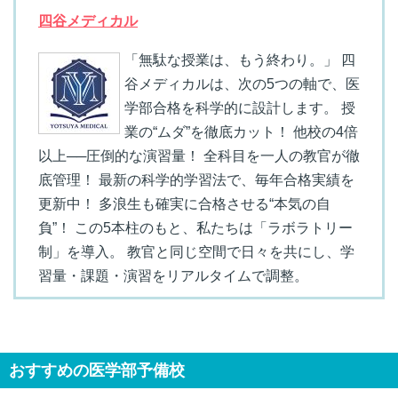
四谷メディカル
「無駄な授業は、もう終わり。」 四
谷メディカルは、次の5つの軸で、医
学部合格を科学的に設計します。 授
業の“ムダ”を徹底カット！ 他校の4倍
以上──圧倒的な演習量！ 全科目を一人の教官が徹
底管理！ 最新の科学的学習法で、毎年合格実績を
更新中！ 多浪生も確実に合格させる“本気の自
負”！ この5本柱のもと、私たちは「ラボラトリー
制」を導入。 教官と同じ空間で日々を共にし、学
習量・課題・演習をリアルタイムで調整。
おすすめの医学部予備校