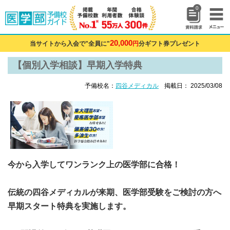
0
20,000
当サイトから入会で"全員に"
円
分ギフト券プレゼント
【個別入学相談】早期入学特典
予備校名：
四谷メディカル
掲載日： 2025/03/08
今から入学してワンランク上の医学部に合格！
伝統の四谷メディカルが来期、医学部受験をご検討の方へ
早期スタート特典を実施します。