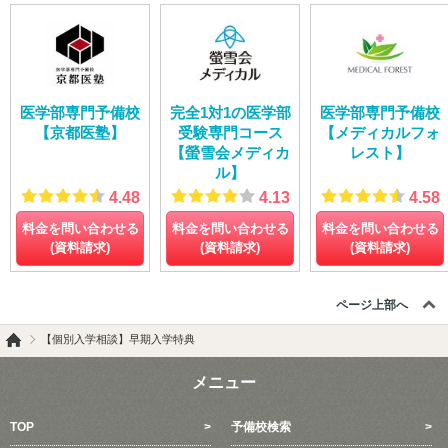
医学部専門予備校
完全1対1の医学部
医学部専門予備校
【京都医塾】
受験専門コース
【メディカルフォ
【螢雪会メディカ
レスト】
ル】
4.48
4.13
4.58
料金を問い合わせる
料金を問い合わせる
料金を問い合わせる
(資料請求)
(資料請求)
(資料請求)
ページ上部へ
【個別入学相談】早期入学特典
メニュー
TOP
予備校検索