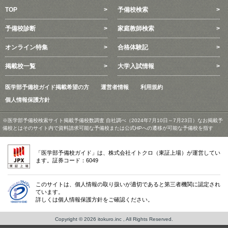
TOP
予備校検索
予備校診断
家庭教師検索
オンライン特集
合格体験記
掲載校一覧
大学入試情報
医学部予備校ガイド掲載希望の方
運営者情報
利用規約
個人情報保護方針
※医学部予備校検索サイト掲載予備校数調査 自社調べ（2024年7月10日～7月23日）なお掲載予
備校とはそのサイト内で資料請求可能な予備校または公式HPへの遷移が可能な予備校を指す
「医学部予備校ガイド」は、株式会社イトクロ（東証上場）が運営してい
ます。証券コード：6049
このサイトは、個人情報の取り扱いが適切であると第三者機関に認定され
ています。
詳しくは個人情報保護方針をご確認ください。
Copyright © 2026 itokuro.inc , All Rights Reserved.