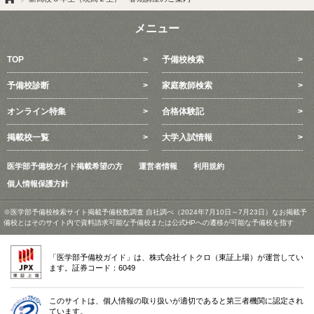
メニュー
TOP
予備校検索
予備校診断
家庭教師検索
オンライン特集
合格体験記
掲載校一覧
大学入試情報
医学部予備校ガイド掲載希望の方
運営者情報
利用規約
個人情報保護方針
※医学部予備校検索サイト掲載予備校数調査 自社調べ（2024年7月10日～7月23日）なお掲載予
備校とはそのサイト内で資料請求可能な予備校または公式HPへの遷移が可能な予備校を指す
「医学部予備校ガイド」は、株式会社イトクロ（東証上場）が運営してい
ます。証券コード：6049
このサイトは、個人情報の取り扱いが適切であると第三者機関に認定され
ています。