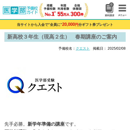
0
20,000
当サイトから入会で"全員に"
円
分ギフト券プレゼント
新高校３年生（現高２生） 春期講座のご案内
予備校名：
クエスト
掲載日： 2025/02/08
先手必勝。
新学年準備の講座
です。