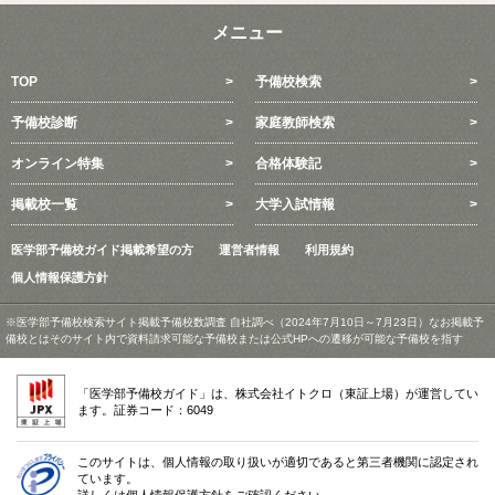
メニュー
TOP
予備校検索
予備校診断
家庭教師検索
オンライン特集
合格体験記
掲載校一覧
大学入試情報
医学部予備校ガイド掲載希望の方
運営者情報
利用規約
個人情報保護方針
※医学部予備校検索サイト掲載予備校数調査 自社調べ（2024年7月10日～7月23日）なお掲載予
備校とはそのサイト内で資料請求可能な予備校または公式HPへの遷移が可能な予備校を指す
「医学部予備校ガイド」は、株式会社イトクロ（東証上場）が運営してい
ます。証券コード：6049
このサイトは、個人情報の取り扱いが適切であると第三者機関に認定され
ています。