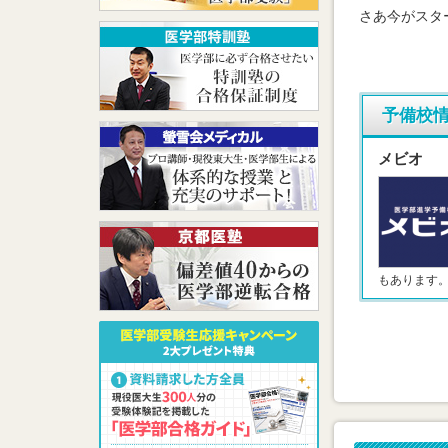
さあ今がスタ
予備校
メビオ
もあります