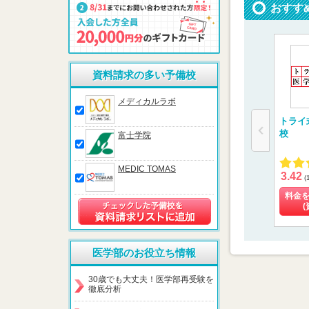
おすす
資料請求の多い予備校
メディカルラボ
トライ
校
富士学院
MEDIC TOMAS
3.42
(
料金
(
医学部のお役立ち情報
30歳でも大丈夫！医学部再受験を
徹底分析