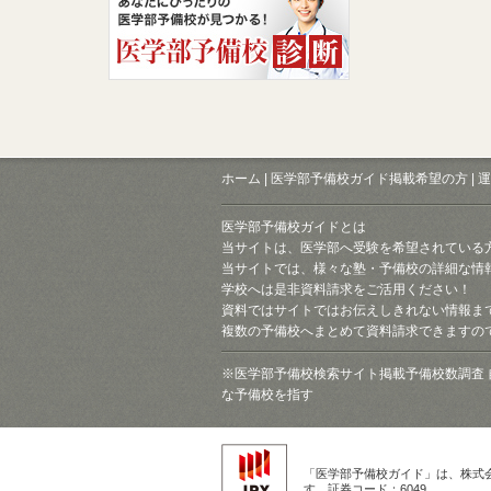
ホーム
|
医学部予備校ガイド掲載希望の方
|
運
医学部予備校ガイドとは
当サイトは、医学部へ受験を希望されている
当サイトでは、様々な塾・予備校の詳細な情
学校へは是非資料請求をご活用ください！
資料ではサイトではお伝えしきれない情報ま
複数の予備校へまとめて資料請求できますの
※医学部予備校検索サイト掲載予備校数調査 
な予備校を指す
「医学部予備校ガイド」は、株式
す。証券コード：6049