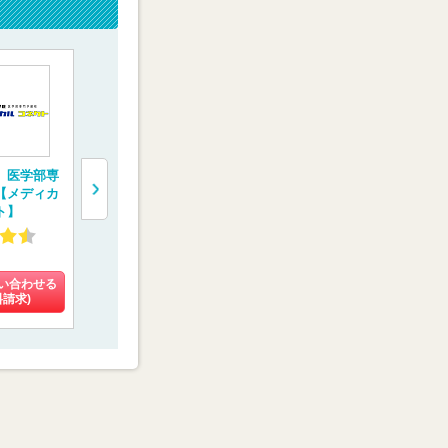
 医学部専
医学部専門予備校
医学部受験専門塾
医学部予備
【メディカ
【京都医塾】
【医学部特訓塾】
学院】
ト】
4.48
4.93
4.02
(8件)
(3件)
(9件)
い合わせる
料金を問い合わせる
料金を問い合わせる
料金を問い
料請求)
(資料請求)
(資料請求)
(資料請