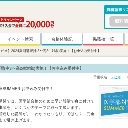
イベント検索
合格体験記
掲載校一覧
メビオ】2024夏期講習(中3〜高2生対象)実施！【お申込み受付中】
講習(中3〜高2生対象)実施！【お申込み受付中】
予備校名：
メビオ
掲
SUMMER お申込み受付中！
講習では、医学部合格のために早い段階で身に付けて
事項を、いくつかのテーマに絞って扱います。
精通した講師が、「わかったつもり」ではなく「完全
まで引き上げます。