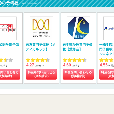
めの予備校
recommend
式医学部予備
医系専門予備校【メ
医学部受験専門予備
一橋学院
ディカルラボ】
校【慧修会】
門予備校
ルコネク
4.27
4.60
4.55
102件)
(108件)
(16件)
(4件)
を問い合わせる
料金を問い合わせる
料金を問い合わせる
料金を問
資料請求)
(資料請求)
(資料請求)
(資