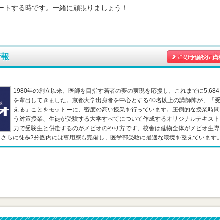
ートする時です。一緒に頑張りましょう！
情報
1980年の創立以来、医師を目指す若者の夢の実現を応援し、これまでに5,68
を輩出してきました。京都大学出身者を中心とする40名以上の講師陣が、「
える」ことをモットーに、密度の高い授業を行っています。圧倒的な授業時間
う対策授業、生徒が受験する大学すべてについて作成するオリジナルテキスト
力で受験生と併走するのがメビオのやり方です。校舎は建物全体がメビオ生専
。さらに徒歩2分圏内には専用寮も完備し、医学部受験に最適な環境を整えています