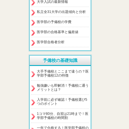
大学入試の最新情報
私立全31大学の出題傾向と分析
医学部の予備校の学費
医学部の合格基準と偏差値
医学部合格者分析
予備校の基礎知識
大手予備校とここまで違うの？医
学部予備校12の特徴
勉強嫌いも即解消！予備校に通う
メリットとは？
入学前に必ず確認！予備校選び5
つのポイント
1コマ80分、自習は21時まで！医
学部予備校の時間割
一年で合格する！医学部予備校の