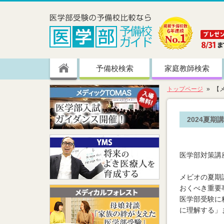
予備校検索
家庭教師検索
トップページ
【
2024夏期
医学部対策講座
メビオの夏期
おくべき重要
医学部受験に
に理解する」