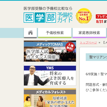
予備校検索
家庭教師検索
トップページ
【
聖マリアン
6/9実施！
問題形式・解
ひご参加くだ