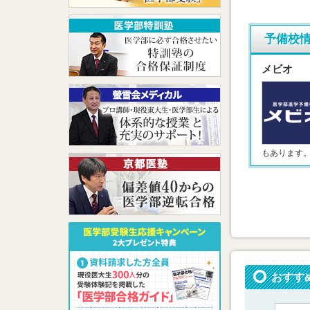
予備校
メビオ
もあります
おすす