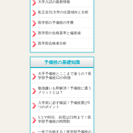
大学入試の最新情報
私立全31大学の出題傾向と分析
医学部の予備校の学費
医学部の合格基準と偏差値
医学部合格者分析
予備校の基礎知識
大手予備校とここまで違うの？医
学部予備校12の特徴
勉強嫌いも即解消！予備校に通う
メリットとは？
入学前に必ず確認！予備校選び5
つのポイント
1コマ80分、自習は21時まで！医
学部予備校の時間割
一年で合格する！医学部予備校の