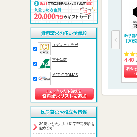
資料請求の多い予備校
医学部
【京都
メディカルラボ
4.48
富士学院
(
料金
(
MEDIC TOMAS
医学部のお役立ち情報
30歳でも大丈夫！医学部再受験を
徹底分析