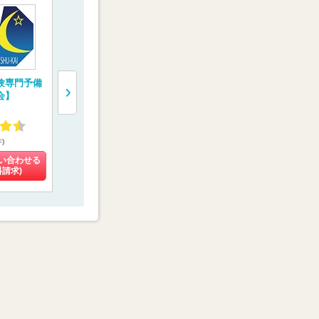
験専門予備
医学部専門予備校
一橋学院 医学部専
トライ式医
会】
【YMS（代々木メデ
門予備校【メディカ
校
ィカル進学舎）】
ルコネクト】
4.34
4.55
3.42
件)
(25件)
(4件)
(102件)
い合わせる
料金を問い合わせる
料金を問い合わせる
料金を問い
料請求)
(資料請求)
(資料請求)
(資料請