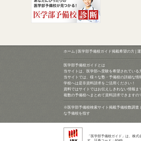
ホーム
|
医学部予備校ガイド掲載希望の方
|
運
医学部予備校ガイドとは
当サイトは、医学部へ受験を希望されている
当サイトでは、様々な塾・予備校の詳細な情
学校へは是非資料請求をご活用ください！
資料ではサイトではお伝えしきれない情報ま
複数の予備校へまとめて資料請求できますの
※医学部予備校検索サイト掲載予備校数調査 
な予備校を指す
「医学部予備校ガイド」は、株式
す。証券コード：6049