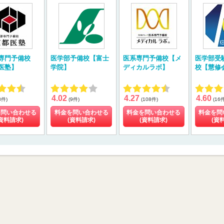
専門予備校
医学部予備校【富士
医系専門予備校【メ
医学部受
医塾】
学院】
ディカルラボ】
校【慧修
4.02
4.27
4.60
8件)
(9件)
(108件)
(16
を問い合わせる
料金を問い合わせる
料金を問い合わせる
料金を問
資料請求)
(資料請求)
(資料請求)
(資