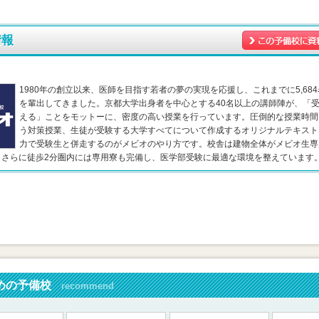
情報
1980年の創立以来、医師を目指す若者の夢の実現を応援し、これまでに5,68
を輩出してきました。京都大学出身者を中心とする40名以上の講師陣が、「
える」ことをモットーに、密度の高い授業を行っています。圧倒的な授業時間
う対策授業、生徒が受験する大学すべてについて作成するオリジナルテキスト
力で受験生と併走するのがメビオのやり方です。校舎は建物全体がメビオ生専
。さらに徒歩2分圏内には専用寮も完備し、医学部受験に最適な環境を整えています
めの予備校
recommend