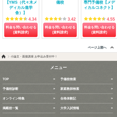
【YMS（代々木メ
備校
専門予備校【メデ
ディカル進学
ィカルコネクト】
舎）】
4.34
3.42
4.55
料金を問い合わせる
料金を問い合わせる
料金を問い合わせる
(資料請求)
(資料請求)
(資料請求)
ページ上部へ
小論文・面接講座 お申込み受付中！
メニュー
TOP
予備校検索
予備校診断
家庭教師検索
オンライン特集
合格体験記
掲載校一覧
大学入試情報