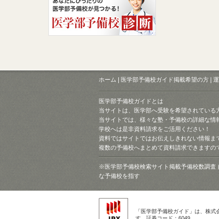
ホーム
|
医学部予備校ガイド掲載希望の方
|
運
医学部予備校ガイドとは
当サイトは、医学部へ受験を希望されている
当サイトでは、様々な塾・予備校の詳細な情
学校へは是非資料請求をご活用ください！
資料ではサイトではお伝えしきれない情報ま
複数の予備校へまとめて資料請求できますの
※医学部予備校検索サイト掲載予備校数調査 
な予備校を指す
「医学部予備校ガイド」は、株式
す。証券コード：6049