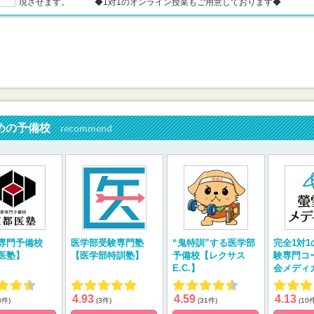
現させます。 ◆1対1のオンライン授業もご用意しております◆
めの予備校
recommend
専門予備校
医学部受験専門塾
“鬼特訓”する医学部
完全1対
医塾】
【医学部特訓塾】
予備校【レクサス
験専門コ
E.C.】
会メディ
4.93
4.59
4.13
8件)
(3件)
(31件)
(10