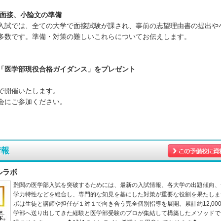
面接、小論文の準備
入試では、全ての大学で面接試験が課され、事前の志望理由書の提出や
多数です。準備・対策の難しいこれらについてお伝えします。
「医学部現役合格ガイダンス」をプレゼント
で開催いたします。
会にご参加ください。
情報
ルラボ
難関の医学部入試を突破するためには、最新の入試情報、各大学の出題傾向、
学力特性などを総合し、専門的な知見を基にした対策が重要な役割を果たしま
ボは生徒と講師や担任が１対１で向き合う完全個別指導を展開。累計約12,00
学部へ送り出してきた経験と医学部受験のプロが集結して構築したメソッドで