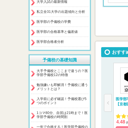
大学入試の最新情報
私立全31大学の出題傾向と分析
医学部の予備校の学費
医学部の合格基準と偏差値
医学部合格者分析
おすす
予備校の基礎知識
大手予備校とここまで違うの？医
学部予備校12の特徴
勉強嫌いも即解消！予備校に通う
メリットとは？
入学前に必ず確認！予備校選び5
医学部
つのポイント
【京都
1コマ80分、自習は21時まで！医
学部予備校の時間割
4.48
(
一年で合格する！医学部予備校の