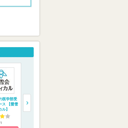
1の医学部受
医学部予備校【富士
医学部受験専門予備
一橋学院 
ース 【螢雪
学院】
校【慧修会】
門予備校【
カル】
ルコネクト
4.02
4.60
4.55
件)
(9件)
(16件)
(4件)