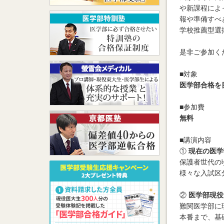
や新課程によ
報や準備すべ
学校推薦型選
是非ご参加く
■対象
医学部合格を
■参加費
無料
■講演内容
①
現在の医学
保護者世代の
様々な入試区
②
医学部現役
難関医学部に
本番まで、基