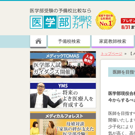
予備校検索
家庭教師検索
トップページ
【
医師を目指
医学部現役合
今からするべ
医師を目指す
開催いたしま
少子化により
気が高く、高