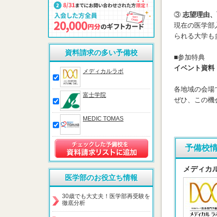
③
志望理由、
現在の医学部
られる大学も
資料請求の多い予備校
■参加特典
イベント資料
メディカルラボ
各地域の会場
富士学院
ぜひ、この機
MEDIC TOMAS
予備校
メディカ
医学部のお役立ち情報
30歳でも大丈夫！医学部再受験を
徹底分析