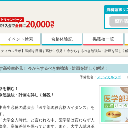
イベント検索
合格体験記
掲載校一覧
メディカルラボ】医師を目指す高校生必見！ 今からするべき勉強法・計画を詳しく
す高校生必見！ 今からするべき勉強法・計画を詳しく解説！
予備校名：
メディカルラボ
掲
格を掴む！
き勉強法・計画を詳しく解説！
中高生必聴の講演会『医学部現役合格ガイダンス』を
す。
「大学全入時代」と言われる中、医学部は変わらず人
倍率、高偏差値を保っています。また、大学入試改革