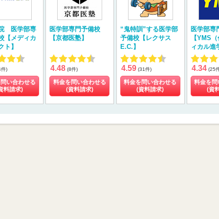
院 医学部専
医学部専門予備校
“鬼特訓”する医学部
医学部専
校【メディカ
【京都医塾】
予備校【レクサス
【YMS
クト】
E.C.】
ィカル進
4.48
4.59
4.34
4件)
(8件)
(31件)
(25
を問い合わせる
料金を問い合わせる
料金を問い合わせる
料金を問
資料請求)
(資料請求)
(資料請求)
(資