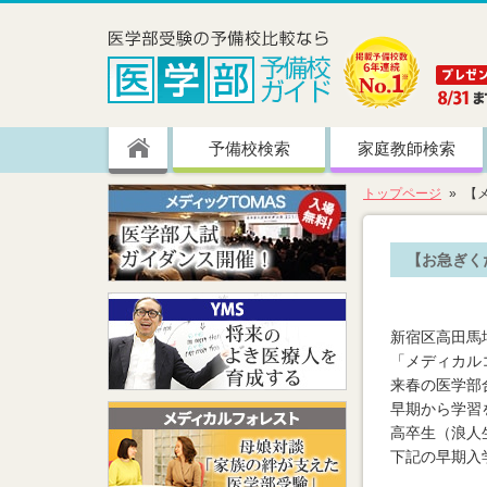
予備校検索
家庭教師検索
トップページ
【
【お急ぎく
新宿区高田馬
「メディカル
来春の医学部
早期から学習
高卒生（浪人
下記の早期入