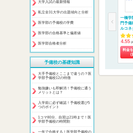
大学入試の最新情報
私立全31大学の出題傾向と分析
一橋学
医学部の予備校の学費
門予備
ルコネ
医学部の合格基準と偏差値
4.55
(
医学部合格者分析
料金
(
予備校の基礎知識
大手予備校とここまで違うの？医
学部予備校12の特徴
勉強嫌いも即解消！予備校に通う
メリットとは？
入学前に必ず確認！予備校選び5
つのポイント
1コマ80分、自習は21時まで！医
学部予備校の時間割
一年で合格する！医学部予備校の