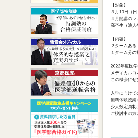
【対象】
３月10日（
４月開講のレ
高卒生（浪人
【内容】
２タームある
１ターム分の授
2022年度
メディカルコ
この機会にぜ
入学に向けて
無料体験授業
少人数定員制
ご検討中の方