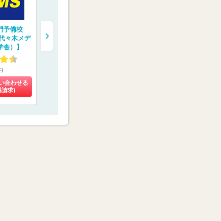
門予備校
医学部受験専門塾
医系専門予備校【メ
医学部予備
（代々木メデ
【医学部特訓塾】
ディカルラボ】
学院】
学舎）】
4.93
4.27
4.02
件)
(3件)
(108件)
(9件)
い合わせる
料金を問い合わせる
料金を問い合わせる
料金を問い
料請求)
(資料請求)
(資料請求)
(資料請