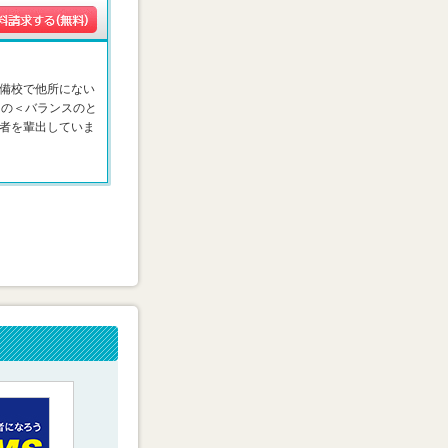
備校で他所にない
はの＜バランスのと
者を輩出していま