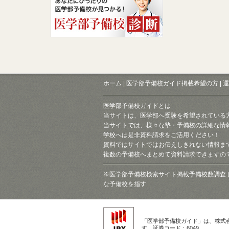
ホーム
|
医学部予備校ガイド掲載希望の方
|
運
医学部予備校ガイドとは
当サイトは、医学部へ受験を希望されている
当サイトでは、様々な塾・予備校の詳細な情
学校へは是非資料請求をご活用ください！
資料ではサイトではお伝えしきれない情報ま
複数の予備校へまとめて資料請求できますの
※医学部予備校検索サイト掲載予備校数調査 
な予備校を指す
「医学部予備校ガイド」は、株式
す。証券コード：6049