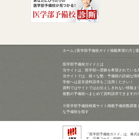
ホーム
|
医学部予備校ガイド掲載希望の方
|
運
医学部予備校ガイドとは
当サイトは、医学部へ受験を希望されている
当サイトでは、様々な塾・予備校の詳細な情
学校へは是非資料請求をご活用ください！
資料ではサイトではお伝えしきれない情報ま
複数の予備校へまとめて資料請求できますの
※医学部予備校検索サイト掲載予備校数調査 
な予備校を指す
「医学部予備校ガイド」は、株式
す。証券コード：6049