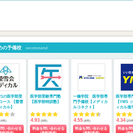
めの予備校
recommend
対1の医学部受
医学部受験専門塾
一橋学院 医学部専
医学部専
コース 【螢雪
【医学部特訓塾】
門予備校【メディカ
【YMS
ィカル】
ルコネクト】
ィカル進
4.93
4.55
4.34
10件)
(3件)
(4件)
(25
を問い合わせる
料金を問い合わせる
料金を問い合わせる
料金を問