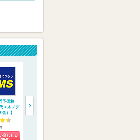
門予備校
“鬼特訓”する医学部
医系専門予備校【メ
医学部予備
（代々木メデ
予備校【レクサス
ディカルラボ】
学院】
学舎）】
E.C.】
4.59
4.27
4.02
件)
(31件)
(108件)
(9件)
い合わせる
料金を問い合わせる
料金を問い合わせる
料金を問い