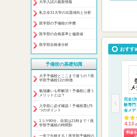
大学入試の最新情報
私立全31大学の出題傾向と分析
医学部の予備校の学費
医学部の合格基準と偏差値
医学部合格者分析
おすす
予備校の基礎知識
大手予備校とここまで違うの？医
学部予備校12の特徴
勉強嫌いも即解消！予備校に通う
メリットとは？
完全1
験専門
入学前に必ず確認！予備校選び5
つのポイント
会メデ
1コマ80分、自習は21時まで！医
4.13
(
学部予備校の時間割
料金
一年で合格する！医学部予備校の