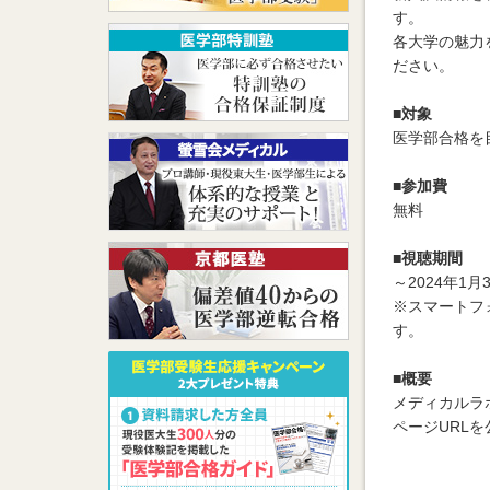
す。
各大学の魅力
ださい。
■対象
医学部合格を
■参加費
無料
■視聴期間
～2024年1
※スマートフ
す。
■概要
メディカルラ
ページURLを