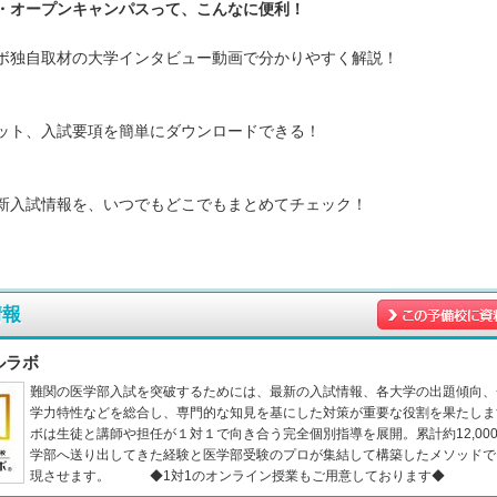
・オープンキャンパスって、こんなに便利！
ボ独自取材の大学インタビュー動画で分かりやすく解説！
ット、入試要項を簡単にダウンロードできる！
新入試情報を、いつでもどこでもまとめてチェック！
情報
ルラボ
難関の医学部入試を突破するためには、最新の入試情報、各大学の出題傾向、
学力特性などを総合し、専門的な知見を基にした対策が重要な役割を果たしま
ボは生徒と講師や担任が１対１で向き合う完全個別指導を展開。累計約12,00
学部へ送り出してきた経験と医学部受験のプロが集結して構築したメソッドで
現させます。 ◆1対1のオンライン授業もご用意しております◆