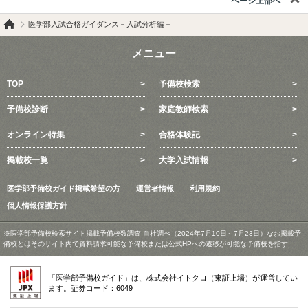
ページ上部へ
医学部入試合格ガイダンス－入試分析編－
メニュー
TOP
予備校検索
予備校診断
家庭教師検索
オンライン特集
合格体験記
掲載校一覧
大学入試情報
医学部予備校ガイド掲載希望の方
運営者情報
利用規約
個人情報保護方針
※医学部予備校検索サイト掲載予備校数調査 自社調べ（2024年7月10日～7月23日）なお掲載予
備校とはそのサイト内で資料請求可能な予備校または公式HPへの遷移が可能な予備校を指す
「医学部予備校ガイド」は、株式会社イトクロ（東証上場）が運営してい
ます。証券コード：6049