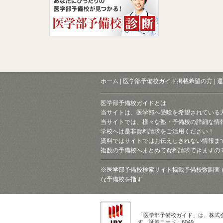
ホーム
|
医学部予備校ガイド掲載希望の方
|
運
医学部予備校ガイドとは
当サイトは、医学部へ受験を希望されている
当サイトでは、様々な塾・予備校の詳細な情
学校へは是非資料請求をご活用ください！
資料ではサイトではお伝えしきれない情報ま
複数の予備校へまとめて資料請求できますの
※医学部予備校検索サイト掲載予備校数調査 
な予備校を指す
「医学部予備校ガイド」は、株式
す。証券コード：6049