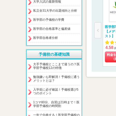
大学入試の最新情報
私立全31大学の出題傾向と分析
医学部の予備校の学費
医学部
医学部の合格基準と偏差値
【メデ
スト】
医学部合格者分析
4.58
(
予備校の基礎知識
料金
(
大手予備校とここまで違うの？医
学部予備校12の特徴
勉強嫌いも即解消！予備校に通う
メリットとは？
入学前に必ず確認！予備校選び5
つのポイント
1コマ80分、自習は21時まで！医
学部予備校の時間割
一年で合格する！医学部予備校の