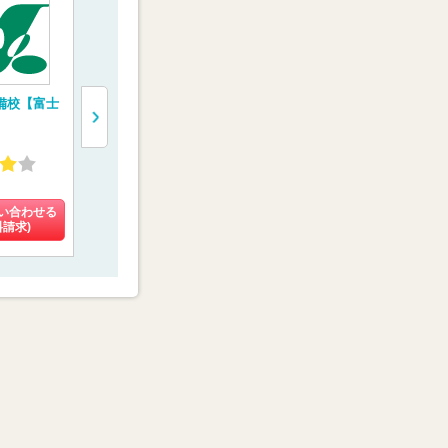
備校【富士
“鬼特訓”する医学部
医学部受験専門塾
医系専門予
予備校【レクサス
【医学部特訓塾】
ディカルラ
E.C.】
4.59
4.93
4.27
(31件)
(3件)
(108件)
い合わせる
料金を問い合わせる
料金を問い合わせる
料金を問い
料請求)
(資料請求)
(資料請求)
(資料請