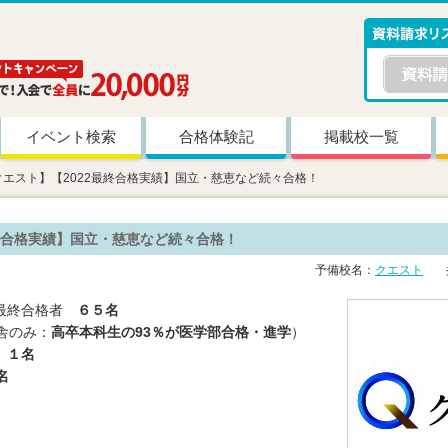
イベント検索
合格体験記
掲載校一覧
クエスト】【2022最終合格実績】国立・慈恵など続々合格！
最終合格実績】国立・慈恵など続々合格！
予備校名：
クエスト
掲
学部最終合格者
６５名
舎のみ：
高卒本科生の93％が医学部合格・進学
）
） １名
名