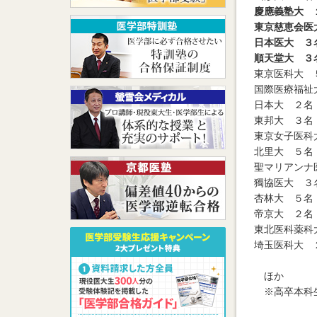
慶應義塾大 
東京慈恵会医
日本医大 ３
順天堂大 ３
東京医科大 
国際医療福祉
日本大 ２名
東邦大 ３名
東京女子医科
北里大 ５名
聖マリアンナ
獨協医大 ３
杏林大 ５名
帝京大 ２名
東北医科薬科
埼玉医科大 
ほか
※高卒本科生