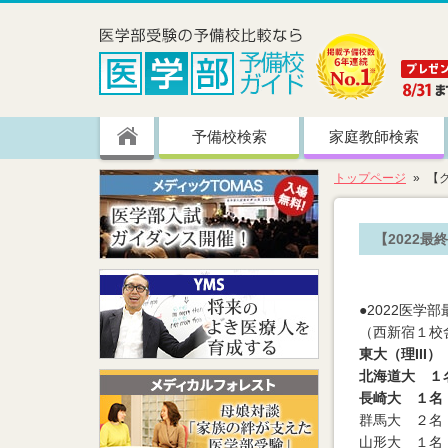
予備校検索
家庭教師検索
トップページ
【
【2022
●2022医
（西新宿１校
東大（理III
北海道大 １
長崎大 １名
群馬大 ２名
山形大 １名