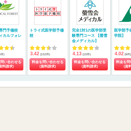
専門予備校
トライ式医学部予備
完全1対1の医学部受
医学部予
ィカルフォレ
校
験専門コース 【螢雪
学院】
会メディカル】
3.42
4.13
4.02
8件)
(102件)
(10件)
(9件)
を問い合わせる
料金を問い合わせる
料金を問い合わせる
料金を問
資料請求)
(資料請求)
(資料請求)
(資