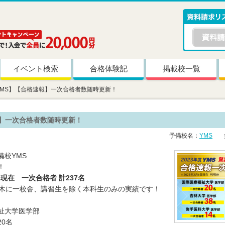
イベント検索
合格体験記
掲載校一覧
YMS】【合格速報】一次合格者数随時更新！
】一次合格者数随時更新！
予備校名：
YMS
掲
備校YMS
！
6日現在 一次合格者 計237名
々木に一校舎、講習生を除く本科生のみの実績です！
福祉大学医学部
0名