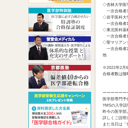
◇杏林大学
一次合格者3
◇岩手医科
一次合格者1
◇東北医科
一次合格者1
◇聖マリア
一次合格者2
他
※2022年2月
合格者数は随
ーーーーーー
医学部専門予備
YMSの入学
昨今の医学部
詳しくご説明
また当日は「