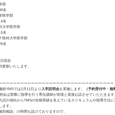
医学部
8名
大学医学部
4名
薬科大学医学部
5名
ンナ医科大学医学部
6名
6日現在
時更新いたします。
ーーーーーーーーーーーーーーーーーーーーーーーーーーーーーーーー
校YMSでは2月11日より
入学説明会
を実施します。
（予約受付中・無
説明会は実際に指導を行う専任講師が皆様と直接お話させていただきます
入試の傾向からYMSの合格実績を支えているカリキュラムや指導方法に
します。
個別相談」の時間も設けておりますので、