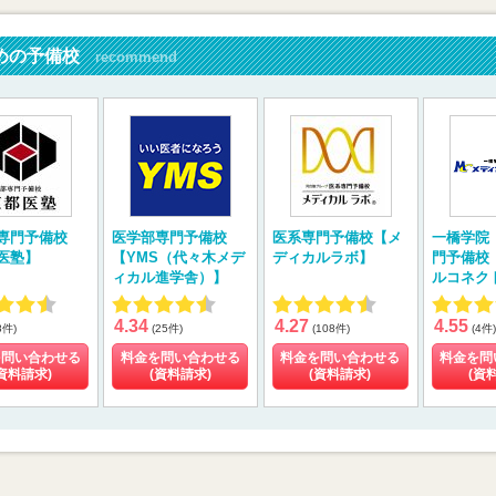
めの予備校
recommend
専門予備校
医学部専門予備校
医系専門予備校【メ
一橋学院
医塾】
【YMS（代々木メデ
ディカルラボ】
門予備校
ィカル進学舎）】
ルコネク
4.34
4.27
4.55
8件)
(25件)
(108件)
(4件)
を問い合わせる
料金を問い合わせる
料金を問い合わせる
料金を問
資料請求)
(資料請求)
(資料請求)
(資