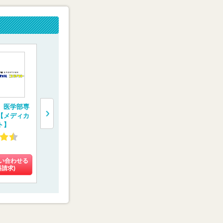
 医学部専
トライ式医学部予備
医学部予備校【富士
完全1対1の
【メディカ
校
学院】
験専門コース
ト】
会メディカ
3.42
4.02
4.13
(102件)
(9件)
(10件)
い合わせる
料金を問い合わせる
料金を問い合わせる
料金を問い
料請求)
(資料請求)
(資料請求)
(資料請