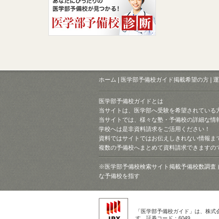
ホーム
|
医学部予備校ガイド掲載希望の方
|
運
医学部予備校ガイドとは
当サイトは、医学部へ受験を希望されている
当サイトでは、様々な塾・予備校の詳細な情
学校へは是非資料請求をご活用ください！
資料ではサイトではお伝えしきれない情報ま
複数の予備校へまとめて資料請求できますの
※医学部予備校検索サイト掲載予備校数調査 
な予備校を指す
「医学部予備校ガイド」は、株式
す。証券コード：6049