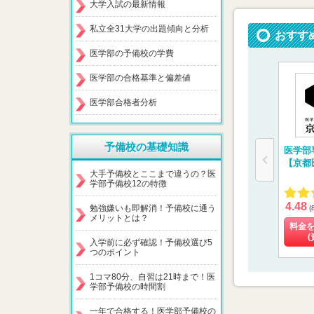
大学入試の最新情報
私立全31大学の出題傾向と分析
おすす
医学部の予備校の学費
医学部の合格基準と偏差値
医学部合格者分析
予備校の基礎知識
医学部
【京都
大手予備校とここまで違うの？医
学部予備校12の特徴
4.48
勉強嫌いも即解消！予備校に通う
(
メリットとは？
料金
(
入学前に必ず確認！予備校選び5
つのポイント
1コマ80分、自習は21時まで！医
学部予備校の時間割
一年で合格する！医学部予備校の