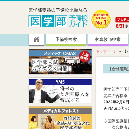
予備校検索
家庭教師検索
トップページ
【
【合格速報
医学部専門予
驚異の合格率
2022年2月
★YMSは代
◇国際医療
一次合格者2