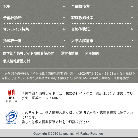
TOP
予備校検索
予備校診断
家庭教師検索
オンライン特集
合格体験記
掲載校一覧
大学入試情報
医学部予備校ガイド掲載希望の方
運営者情報
利用規約
個人情報保護方針
※医学部予備校検索サイト掲載予備校数調査 自社調べ（2024年7月10日～7月23日）なお掲載予
備校とはそのサイト内で資料請求可能な予備校または公式HPへの遷移が可能な予備校を指す
「医学部予備校ガイド」は、株式会社イトクロ（東証上場）が運営してい
ます。証券コード：6049
このサイトは、個人情報の取り扱いが適切であると第三者機関に認定され
ています。
詳しくは個人情報保護方針をご確認ください。
Copyright © 2026 itokuro.inc , All Rights Reserved.