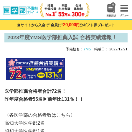
0
20,000
当サイトから入会で"全員に"
円
分ギフト券プレゼント
2023年度YMS医学部推薦入試 合格実績速報！
予備校名：
YMS
掲載日： 2022/12/21
医学部推薦合格者合計72名！
昨年度合格者55名▶︎前年比131％！！
〈各医学部の合格者数はこちら〉
高知大学医学部2名
昭和大学医学部1名