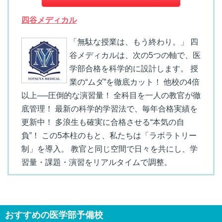
四谷メディカル
「無駄な授業は、もう終わり。」 四
谷メディカルは、次の5つの軸で、医
学部合格を科学的に設計します。 授
業の“ムダ”を徹底カット！ 他校の4倍
以上──圧倒的な演習量！ 全科目を一人の教官が徹
底管理！ 最新の科学的学習法で、毎年合格実績を
更新中！ 多浪生も確実に合格させる“本気の自
負”！ この5本柱のもと、私たちは「ラボラトリー
制」を導入。 教官と同じ空間で日々を共にし、学
習量・課題・演習をリアルタイムで調整。
おすすめの医学部予備校