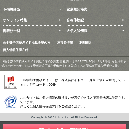
予備校診断
家庭教師検索
オンライン特集
合格体験記
掲載校一覧
大学入試情報
医学部予備校ガイド掲載希望の方
運営者情報
利用規約
個人情報保護方針
※医学部予備校検索サイト掲載予備校数調査 自社調べ（2024年7月10日～7月23日）なお掲載予
備校とはそのサイト内で資料請求可能な予備校または公式HPへの遷移が可能な予備校を指す
「医学部予備校ガイド」は、株式会社イトクロ（東証上場）が運営してい
ます。証券コード：6049
このサイトは、個人情報の取り扱いが適切であると第三者機関に認定され
ています。
詳しくは個人情報保護方針をご確認ください。
Copyright © 2026 itokuro.inc , All Rights Reserved.