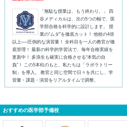
「無駄な授業は、もう終わり。」 四
谷メディカルは、次の5つの軸で、医
学部合格を科学的に設計します。 授
業の“ムダ”を徹底カット！ 他校の4倍
以上──圧倒的な演習量！ 全科目を一人の教官が徹
底管理！ 最新の科学的学習法で、毎年合格実績を
更新中！ 多浪生も確実に合格させる“本気の自
負”！ この5本柱のもと、私たちは「ラボラトリー
制」を導入。 教官と同じ空間で日々を共にし、学
習量・課題・演習をリアルタイムで調整。
おすすめの医学部予備校