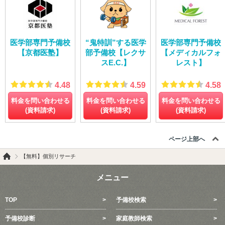
医学部専門予備校
“鬼特訓”する医学
医学部専門予備校
【京都医塾】
部予備校【レクサ
【メディカルフォ
スE.C.】
レスト】
4.48
4.59
4.58
料金を問い合わせる
料金を問い合わせる
料金を問い合わせる
(資料請求)
(資料請求)
(資料請求)
ページ上部へ
【無料】個別リサーチ
メニュー
TOP
予備校検索
予備校診断
家庭教師検索