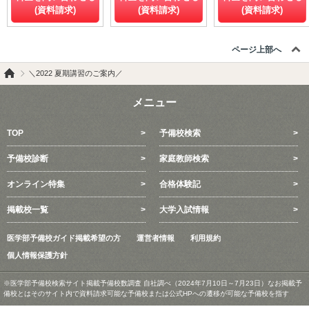
(資料請求)
(資料請求)
(資料請求)
ページ上部へ
＼2022 夏期講習のご案内／
メニュー
TOP
予備校検索
予備校診断
家庭教師検索
オンライン特集
合格体験記
掲載校一覧
大学入試情報
医学部予備校ガイド掲載希望の方
運営者情報
利用規約
個人情報保護方針
※医学部予備校検索サイト掲載予備校数調査 自社調べ（2024年7月10日～7月23日）なお掲載予
備校とはそのサイト内で資料請求可能な予備校または公式HPへの遷移が可能な予備校を指す