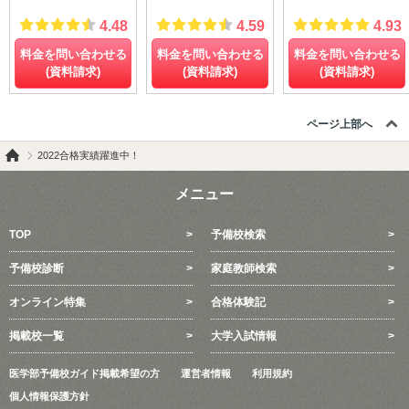
4.48
4.59
4.93
料金を問い合わせる
料金を問い合わせる
料金を問い合わせる
(資料請求)
(資料請求)
(資料請求)
ページ上部へ
2022合格実績躍進中！
メニュー
TOP
予備校検索
予備校診断
家庭教師検索
オンライン特集
合格体験記
掲載校一覧
大学入試情報
医学部予備校ガイド掲載希望の方
運営者情報
利用規約
個人情報保護方針