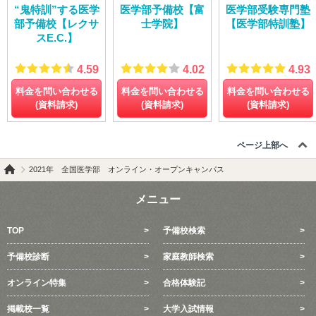
“鬼特訓”する医学
医学部予備校【富
医学部受験専門塾
部予備校【レクサ
士学院】
【医学部特訓塾】
スE.C.】
4.59
4.02
4.93
料金を問い合わせる
料金を問い合わせる
料金を問い合わせる
(資料請求)
(資料請求)
(資料請求)
ページ上部へ
2021年 全国医学部 オンライン・オープンキャンパス
メニュー
TOP
予備校検索
予備校診断
家庭教師検索
オンライン特集
合格体験記
掲載校一覧
大学入試情報