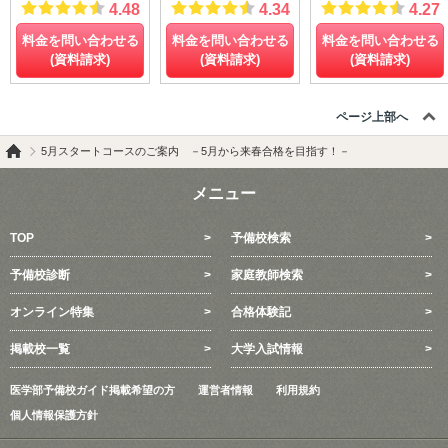
4.48
4.34
4.27
料金を問い合わせる
料金を問い合わせる
料金を問い合わせる
(資料請求)
(資料請求)
(資料請求)
ページ上部へ
5月スタートコースのご案内 －5月から来春合格を目指す！－
メニュー
TOP
予備校検索
予備校診断
家庭教師検索
オンライン特集
合格体験記
掲載校一覧
大学入試情報
医学部予備校ガイド掲載希望の方
運営者情報
利用規約
個人情報保護方針