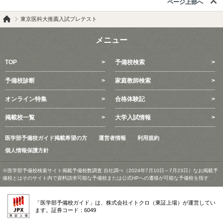
ページ上部へ
東京医科大推薦入試プレテスト
メニュー
TOP
予備校検索
予備校診断
家庭教師検索
オンライン特集
合格体験記
掲載校一覧
大学入試情報
医学部予備校ガイド掲載希望の方
運営者情報
利用規約
個人情報保護方針
※医学部予備校検索サイト掲載予備校数調査 自社調べ（2024年7月10日～7月23日）なお掲載予
備校とはそのサイト内で資料請求可能な予備校または公式HPへの遷移が可能な予備校を指す
「医学部予備校ガイド」は、株式会社イトクロ（東証上場）が運営してい
ます。証券コード：6049