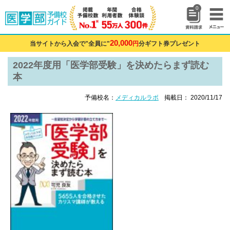
0
20,000
当サイトから入会で"全員に"
円
分ギフト券プレゼント
2022年度用「医学部受験」を決めたらまず読む
本
予備校名：
メディカルラボ
掲載日： 2020/11/17