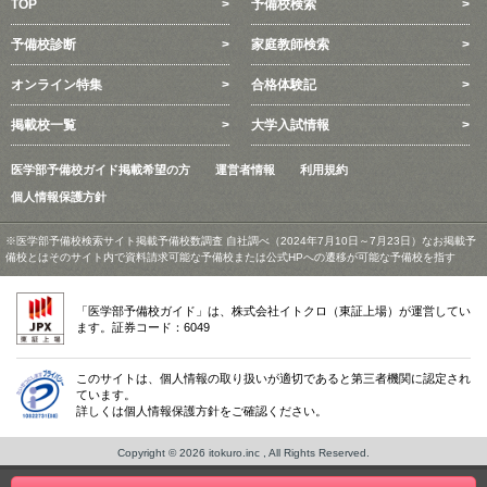
TOP
予備校検索
予備校診断
家庭教師検索
オンライン特集
合格体験記
掲載校一覧
大学入試情報
医学部予備校ガイド掲載希望の方
運営者情報
利用規約
個人情報保護方針
※医学部予備校検索サイト掲載予備校数調査 自社調べ（2024年7月10日～7月23日）なお掲載予
備校とはそのサイト内で資料請求可能な予備校または公式HPへの遷移が可能な予備校を指す
「医学部予備校ガイド」は、株式会社イトクロ（東証上場）が運営してい
ます。証券コード：6049
このサイトは、個人情報の取り扱いが適切であると第三者機関に認定され
ています。
詳しくは個人情報保護方針をご確認ください。
Copyright © 2026 itokuro.inc , All Rights Reserved.