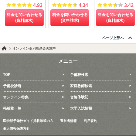
4.93
4.34
3.42
料金を問い合わせる
料金を問い合わせる
料金を問い合わせる
(資料請求)
(資料請求)
(資料請求)
ページ上部へ
オンライン個別相談会実施中
メニュー
TOP
予備校検索
予備校診断
家庭教師検索
オンライン特集
合格体験記
掲載校一覧
大学入試情報
医学部予備校ガイド掲載希望の方
運営者情報
利用規約
個人情報保護方針