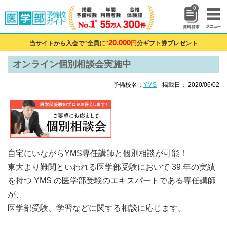
0
20,000
当サイトから入会で"全員に"
円
分ギフト券プレゼント
オンライン個別相談会実施中
予備校名：
YMS
掲載日： 2020/06/02
自宅にいながらYMS専任講師と個別相談が可能！
東大より難関といわれる医学部受験において 39 年の実績
を持つ YMS の医学部受験のエキスパートである専任講師
が、
医学部受験、学習などに関する相談に応じます。