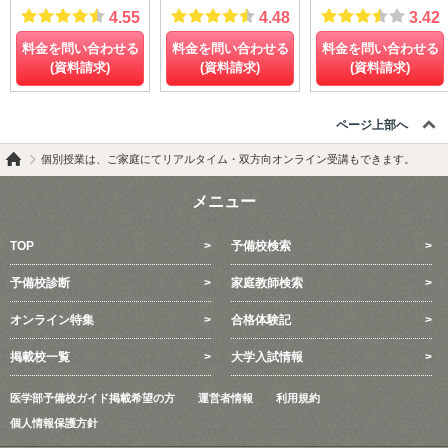
4.55
4.48
3.42
料金を問い合わせる
料金を問い合わせる
料金を問い合わせる
(資料請求)
(資料請求)
(資料請求)
ページ上部へ
個別授業は、ご家庭にてリアルタイム・双方向オンライン受講もできます。
メニュー
TOP
予備校検索
予備校診断
家庭教師検索
オンライン特集
合格体験記
掲載校一覧
大学入試情報
医学部予備校ガイド掲載希望の方
運営者情報
利用規約
個人情報保護方針