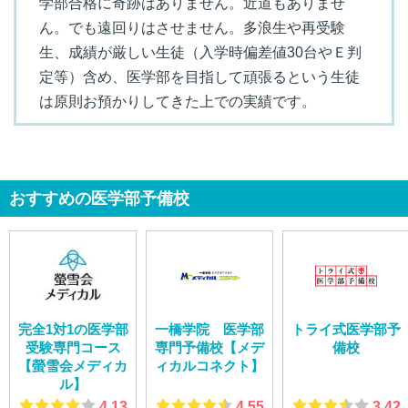
学部合格に奇跡はありません。近道もありませ
ん。でも遠回りはさせません。多浪生や再受験
生、成績が厳しい生徒（入学時偏差値30台やＥ判
定等）含め、医学部を目指して頑張るという生徒
は原則お預かりしてきた上での実績です。
おすすめの医学部予備校
完全1対1の医学部
一橋学院 医学部
トライ式医学部予
受験専門コース
専門予備校【メデ
備校
【螢雪会メディカ
ィカルコネクト】
ル】
4.13
4.55
3.42