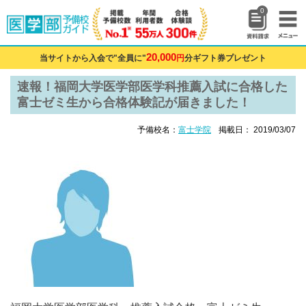
0
20,000
当サイトから入会で"全員に"
円
分ギフト券プレゼント
速報！福岡大学医学部医学科推薦入試に合格した
富士ゼミ生から合格体験記が届きました！
予備校名：
富士学院
掲載日： 2019/03/07