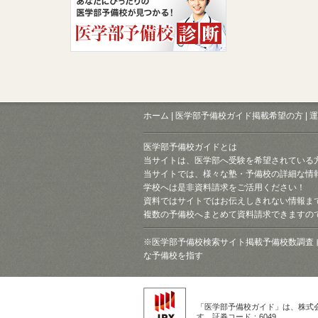
ホーム
|
医学部予備校ガイド掲載希望の方
|
運
医学部予備校ガイドとは
当サイトは、医学部へ受験を希望されている
当サイトでは、様々な塾・予備校の詳細な情
学校へは是非資料請求をご活用ください！
資料ではサイトではお伝えしきれない情報ま
複数の予備校へまとめて資料請求できますの
※医学部予備校検索サイト掲載予備校数調査 
な予備校を指す
「医学部予備校ガイド」は、株式
す。証券コード：6049