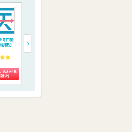
験専門塾
医学部予備校【富士
トライ式医学部予備
“鬼特訓”す
特訓塾】
学院】
校
予備校【レ
E.C.】
4.02
3.42
4.59
(9件)
(102件)
(31件)
い合わせる
料金を問い合わせる
料金を問い合わせる
料金を問い
料請求)
(資料請求)
(資料請求)
(資料請