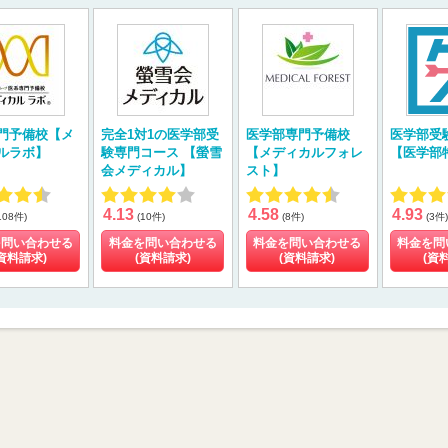
門予備校【メ
完全1対1の医学部受
医学部専門予備校
医学部受
ルラボ】
験専門コース 【螢雪
【メディカルフォレ
【医学部
会メディカル】
スト】
4.13
4.58
4.93
108件)
(10件)
(8件)
(3件)
を問い合わせる
料金を問い合わせる
料金を問い合わせる
料金を問
資料請求)
(資料請求)
(資料請求)
(資