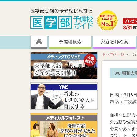
予備校検索
家庭教師検索
トップページ
【Y
3/8 昭和
日 時：3月8日
内 容：二次
面接前に記入
外活動や受賞
必要がありま
まで、トータ