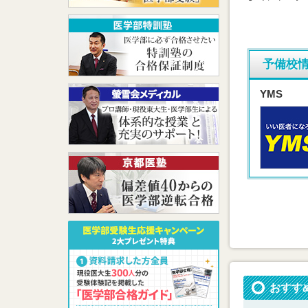
予備校
YMS
おすす