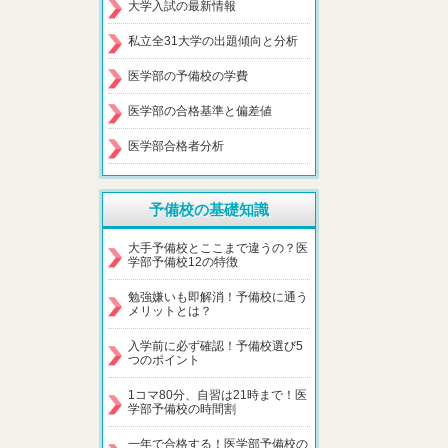
大学入試の最新情報
私立全31大学の出題傾向と分析
医学部の予備校の学費
医学部の合格基準と偏差値
医学部合格者分析
予備校の基礎知識
大手予備校とここまで違うの？医
学部予備校12の特徴
勉強嫌いも即解消！予備校に通う
メリットとは？
入学前に必ず確認！予備校選び5
つのポイント
1コマ80分、自習は21時まで！医
学部予備校の時間割
一年で合格する！医学部予備校の