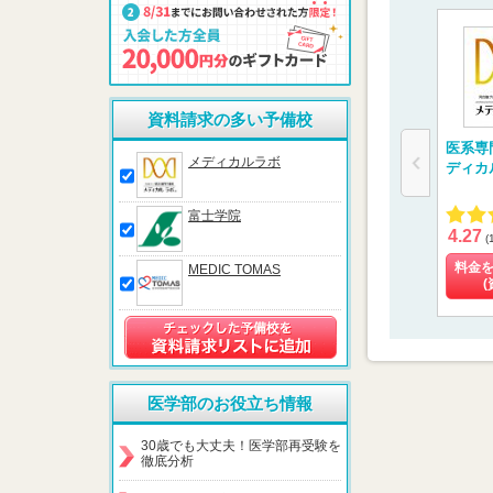
資料請求の多い予備校
医系専
メディカルラボ
ディカ
富士学院
4.27
(
料金
MEDIC TOMAS
(
医学部のお役立ち情報
30歳でも大丈夫！医学部再受験を
徹底分析