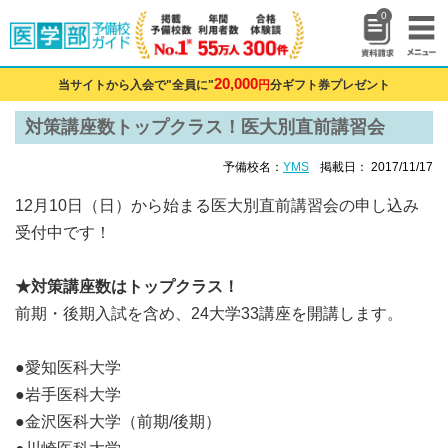
0
20,000
当サイトから入会で"全員に"
円
分ギフト券プレゼント
対策講座数トップクラス！医大別直前講習会
予備校名：
YMS
掲載日： 2017/11/17
12月10日（日）から始まる医大別直前講習会の申し込み
受付中です！
★対策講座数はトップクラス！
前期・後期入試を含め、24大学33講座を開講します。
●愛知医科大学
●岩手医科大学
●金沢医科大学（前期/後期）