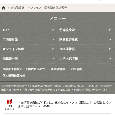
対策講座数トップクラス！医大別直前講習会
メニュー
TOP
予備校検索
予備校診断
家庭教師検索
オンライン特集
合格体験記
掲載校一覧
大学入試情報
医学部予備校ガイド掲載希望の方
運営者情報
利用規約
個人情報保護方針
※医学部予備校検索サイト掲載予備校数調査 自社調べ（2024年7月10日～7月23日）なお掲載予
備校とはそのサイト内で資料請求可能な予備校または公式HPへの遷移が可能な予備校を指す
「医学部予備校ガイド」は、株式会社イトクロ（東証上場）が運営してい
ます。証券コード：6049