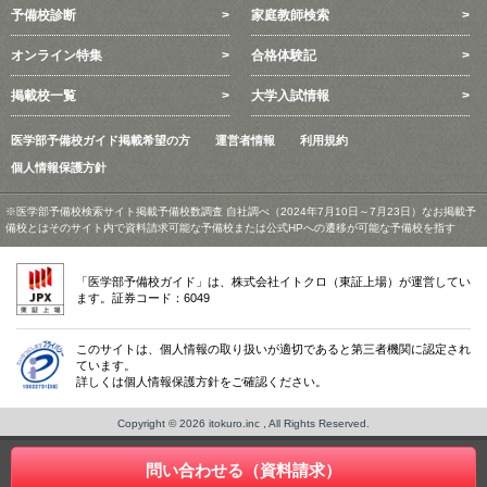
予備校診断
家庭教師検索
オンライン特集
合格体験記
掲載校一覧
大学入試情報
医学部予備校ガイド掲載希望の方
運営者情報
利用規約
個人情報保護方針
※医学部予備校検索サイト掲載予備校数調査 自社調べ（2024年7月10日～7月23日）なお掲載予
備校とはそのサイト内で資料請求可能な予備校または公式HPへの遷移が可能な予備校を指す
「医学部予備校ガイド」は、株式会社イトクロ（東証上場）が運営してい
ます。証券コード：6049
このサイトは、個人情報の取り扱いが適切であると第三者機関に認定され
ています。
詳しくは個人情報保護方針をご確認ください。
Copyright © 2026 itokuro.inc , All Rights Reserved.
問い合わせる（資料請求）