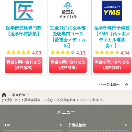
医学部受験専門塾
完全1対1の医学部
医学部専門予備校
【医学部特訓塾】
受験専門コース
【YMS（代々木メ
【螢雪会メディカ
ディカル進学
ル】
舎）】
4.93
4.13
4.34
料金を問い合わせる
料金を問い合わせる
料金を問い合わせる
(資料請求)
(資料請求)
(資料請求)
ページ上部へ
家庭教師
まだ間に合う！夏期講習会 ～今なら入会金無料キャンペーン実施中～
メニュー
TOP
予備校検索