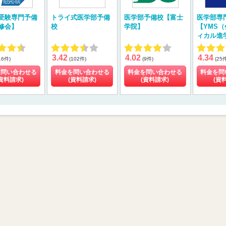
受験専門予備
トライ式医学部予備
医学部予備校【富士
医学部専
修会】
校
学院】
【YMS
ィカル進
3.42
4.02
4.34
16件)
(102件)
(9件)
(25
を問い合わせる
料金を問い合わせる
料金を問い合わせる
料金を問
資料請求)
(資料請求)
(資料請求)
(資