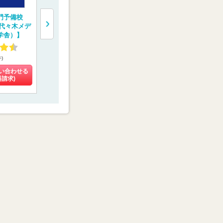
門予備校
完全1対1の医学部受
医学部受験専門塾
一橋学院 
（代々木メデ
験専門コース 【螢雪
【医学部特訓塾】
門予備校【
学舎）】
会メディカル】
ルコネクト
4.13
4.93
4.55
件)
(10件)
(3件)
(4件)
い合わせる
料金を問い合わせる
料金を問い合わせる
料金を問い
料請求)
(資料請求)
(資料請求)
(資料請