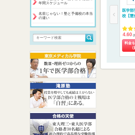
年間スケジュール
医学部
名前じゃない！塾と予備校の本当
校【慧
の違い
4.60
(
料金
(