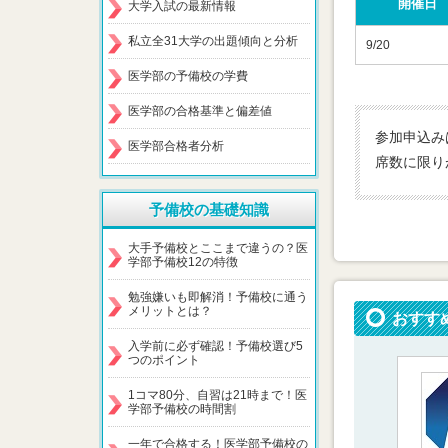
開催日
大学入試の最新情報
私立全31大学の出題傾向と分析
9/20
医学部の予備校の学費
医学部の合格基準と偏差値
参加申込み
医学部合格者分析
席数に限り
予備校の基礎知識
大手予備校とここまで違うの？医
学部予備校12の特徴
勉強嫌いも即解消！予備校に通う
メリットとは？
おすす
入学前に必ず確認！予備校選び5
つのポイント
1コマ80分、自習は21時まで！医
学部予備校の時間割
一年で合格する！医学部予備校の