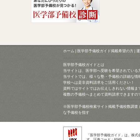
ホーム
|
医学部予備校ガイド掲載希望の方
|
運
医学部予備校ガイドとは
当サイトは、医学部へ受験を希望されている
当サイトでは、様々な塾・予備校の詳細な情
学校へは是非資料請求をご活用ください！
資料ではサイトではお伝えしきれない情報ま
複数の予備校へまとめて資料請求できますの
※医学部予備校検索サイト掲載予備校数調査 
な予備校を指す
「医学部予備校ガイド」は、株式
す。証券コード：6049