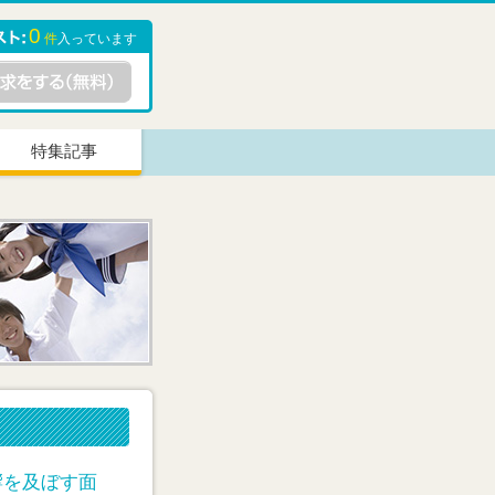
0
件
入っています
特集記事
響を及ぼす面