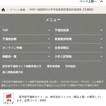
ページ上部へ
8/30〜滋賀医科大学学校推薦型選抜対策講座【京都校】
イベント検索
メニュー
TOP
予備校検索
予備校診断
家庭教師検索
オンライン特集
合格体験記
掲載校一覧
大学入試情報
医学部予備校ガイド掲載希望の方
運営者情報
利用規約
個人情報保護方針
※医学部予備校検索サイト掲載予備校数調査 自社調べ（2024年7月10日～7月23日）なお掲載予
備校とはそのサイト内で資料請求可能な予備校または公式HPへの遷移が可能な予備校を指す
「医学部予備校ガイド」は、株式会社イトクロ（東証上場）が運営してい
ます。証券コード：6049