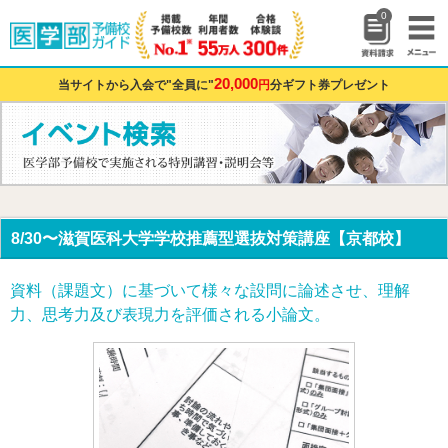
0
20,000
当サイトから入会で"全員に"
円
分ギフト券プレゼント
8/30〜滋賀医科大学学校推薦型選抜対策講座【京都校】
資料（課題文）に基づいて様々な設問に論述させ、理解
力、思考力及び表現力を評価される小論文。