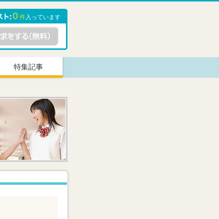
0
件
入っています
特集記事