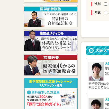
性別
年度
大阪大
大
藤
(
医学部受験はや
判定などでもなか
大
岡