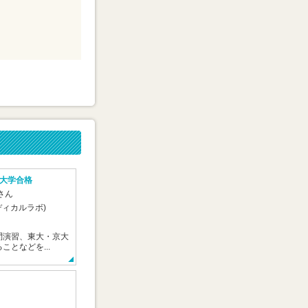
大学合格
Tさん
ディカルラボ)
問演習、東大・京大
ことなどを...