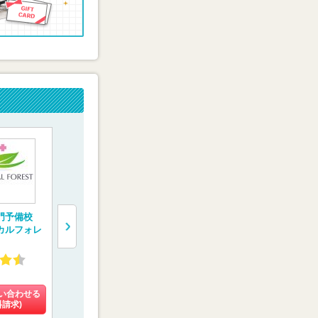
門予備校
医系専門予備校【メ
医学部受験専門塾
医学部受験
カルフォレ
ディカルラボ】
【医学部特訓塾】
校【慧修会
4.27
4.93
4.60
(108件)
(3件)
(16件)
い合わせる
料金を問い合わせる
料金を問い合わせる
料金を問い
料請求)
(資料請求)
(資料請求)
(資料請