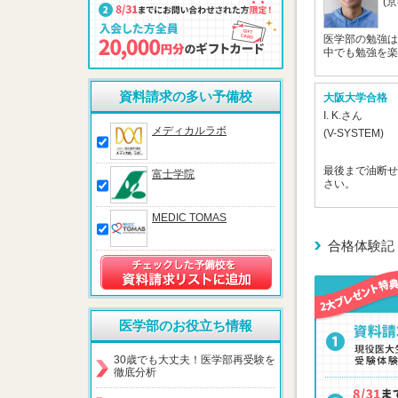
(
医学部の勉強は
中でも勉強を楽
資料請求の多い予備校
大阪大学合格
I. K.さん
メディカルラボ
(V-SYSTEM)
最後まで油断せ
富士学院
さい。
MEDIC TOMAS
合格体験記
医学部のお役立ち情報
30歳でも大丈夫！医学部再受験を
徹底分析