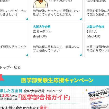
京都医塾)
(メディカルラボ)
(圧倒的個別塾)
苦しいですが、その
勉強が嫌いだったので携帯触りたい
圧倒的個別塾に
しみましょう
欲がとてもあったことが苦労...
で英語を勉強して
大阪大学合格
大阪大学合格
森 裕一朗さん
S.Kさん
(Medi-UP)
(Medi-UP)
ず頑張り切ってくだ
勉強は積み重ねなので、毎日コツコ
本番では普段の
ツと頑張って下さい。
その所為でいつも
トップへ戻る