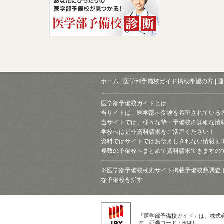
ホーム
|
医学部予備校ガイド掲載希望の方
|
運
医学部予備校ガイドとは
当サイトは、医学部へ受験を希望されている
当サイトでは、様々な塾・予備校の詳細な情
学校へは是非資料請求をご活用ください！
資料ではサイトではお伝えしきれない情報ま
複数の予備校へまとめて資料請求できますの
※医学部予備校検索サイト掲載予備校数調査 
な予備校を指す
「医学部予備校ガイド」は、株式
す。証券コード：6049