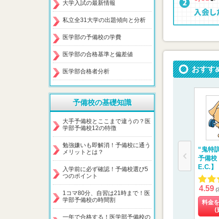
大学入試の最新情報
私立全31大学の出題傾向と分析
医学部の予備校の学費
医学部の合格基準と偏差値
おすす
医学部合格者分析
予備校の基礎知識
大手予備校とここまで違うの？医
学部予備校12の特徴
勉強嫌いも即解消！予備校に通う
“鬼特
メリットとは？
予備校
E.C.】
入学前に必ず確認！予備校選び5
つのポイント
4.59
(
1コマ80分、自習は21時まで！医
学部予備校の時間割
料金
(
一年で合格する！医学部予備校の