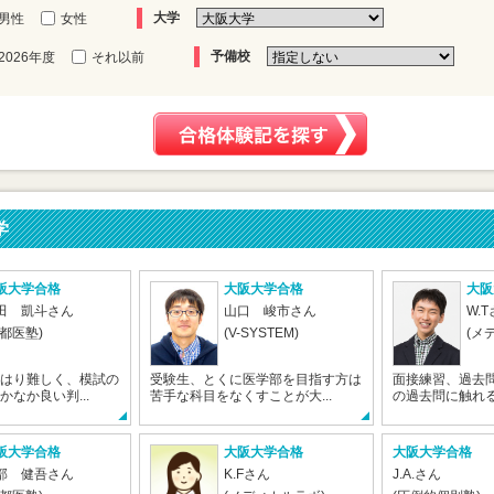
大学
男性
女性
予備校
2026年度
それ以前
学
阪大学合格
大阪大学合格
大阪
田 凱斗さん
山口 峻市さん
W.
京都医塾)
(V-SYSTEM)
(メ
はり難しく、模試の
受験生、とくに医学部を目指す方は
面接練習、過去
なか良い判...
苦手な科目をなくすことが大...
の過去問に触れる
阪大学合格
大阪大学合格
大阪大学合格
部 健吾さん
K.Fさん
J.A.さん