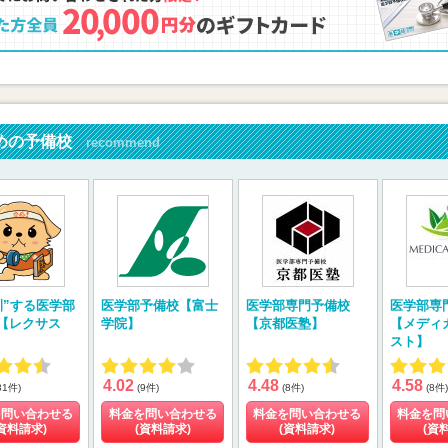
めの予備校
recommend
訓”する医学部
医学部予備校【富士
医学部専門予備校
医学部専
【レクサス
学院】
【京都医塾】
【メディ
スト】
4.02
4.48
4.58
31件)
(9件)
(8件)
(8件)
を問い合わせる
料金を問い合わせる
料金を問い合わせる
料金を問
資料請求)
(資料請求)
(資料請求)
(資