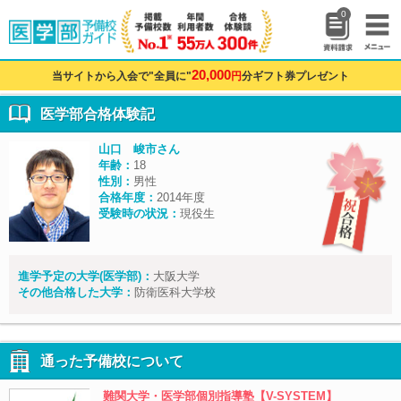
0
20,000
当サイトから入会で"全員に"
円
分ギフト券プレゼント
医学部合格体験記
山口 峻市さん
年齢：
18
性別：
男性
合格年度：
2014年度
受験時の状況：
現役生
進学予定の大学(医学部)：
大阪大学
その他合格した大学：
防衛医科大学校
通った予備校について
難関大学・医学部個別指導塾【V-SYSTEM】