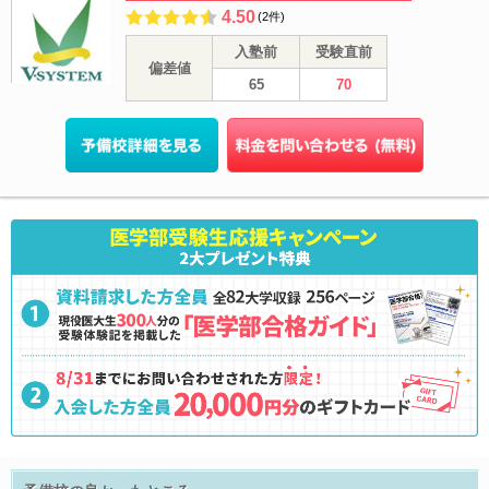
4.50
(2件)
入塾前
受験直前
偏差値
65
70