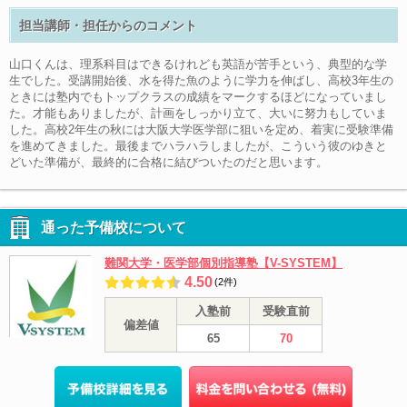
担当講師・担任からのコメント
山口くんは、理系科目はできるけれども英語が苦手という、典型的な学
生でした。受講開始後、水を得た魚のように学力を伸ばし、高校3年生の
ときには塾内でもトップクラスの成績をマークするほどになっていまし
た。才能もありましたが、計画をしっかり立て、大いに努力もしていま
した。高校2年生の秋には大阪大学医学部に狙いを定め、着実に受験準備
を進めてきました。最後までハラハラしましたが、こういう彼のゆきと
どいた準備が、最終的に合格に結びついたのだと思います。
通った予備校について
難関大学・医学部個別指導塾【V-SYSTEM】
4.50
(2件)
入塾前
受験直前
偏差値
65
70