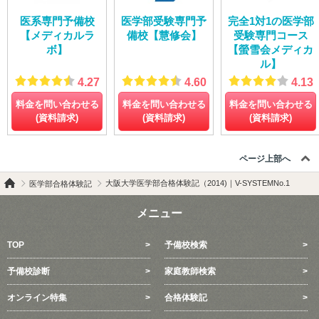
医系専門予備校
医学部受験専門予
完全1対1の医学部
【メディカルラ
備校【慧修会】
受験専門コース
ボ】
【螢雪会メディカ
ル】
4.27
4.60
4.13
料金を問い合わせる
料金を問い合わせる
料金を問い合わせる
(資料請求)
(資料請求)
(資料請求)
ページ上部へ
大阪大学医学部合格体験記（2014)｜V-SYSTEMNo.1
医学部合格体験記
メニュー
TOP
予備校検索
予備校診断
家庭教師検索
オンライン特集
合格体験記