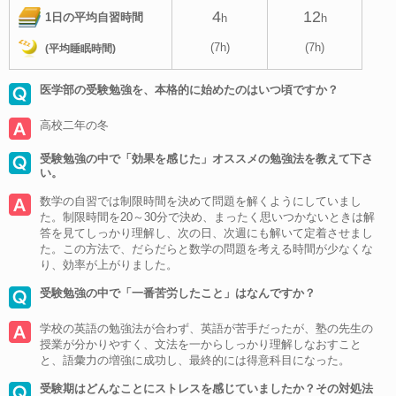
4
12
1日の平均自習時間
h
h
(7h)
(7h)
(平均睡眠時間)
医学部の受験勉強を、本格的に始めたのはいつ頃ですか？
高校二年の冬
受験勉強の中で「効果を感じた」オススメの勉強法を教えて下さ
い。
数学の自習では制限時間を決めて問題を解くようにしていまし
た。制限時間を20～30分で決め、まったく思いつかないときは解
答を見てしっかり理解し、次の日、次週にも解いて定着させまし
た。この方法で、だらだらと数学の問題を考える時間が少なくな
り、効率が上がりました。
受験勉強の中で「一番苦労したこと」はなんですか？
学校の英語の勉強法が合わず、英語が苦手だったが、塾の先生の
授業が分かりやすく、文法を一からしっかり理解しなおすこと
と、語彙力の増強に成功し、最終的には得意科目になった。
受験期はどんなことにストレスを感じていましたか？その対処法