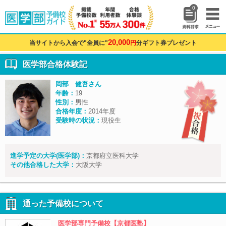
0
20,000
当サイトから入会で"全員に"
円
分ギフト券プレゼント
医学部合格体験記
岡部 健吾さん
年齢：
19
性別：
男性
合格年度：
2014年度
受験時の状況：
現役生
進学予定の大学(医学部)：
京都府立医科大学
その他合格した大学：
大阪大学
通った予備校について
医学部専門予備校【京都医塾】