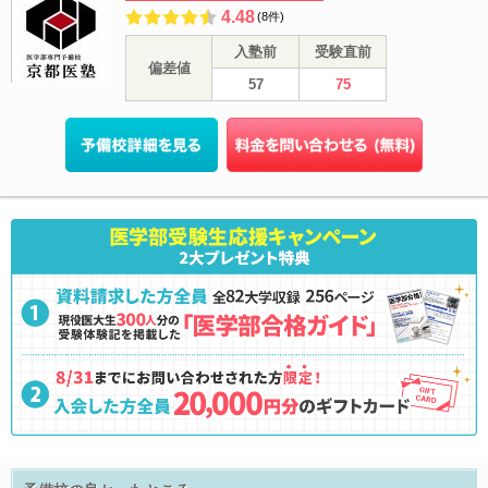
4.48
(8件)
入塾前
受験直前
偏差値
57
75