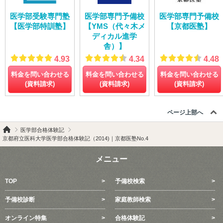
医学部受験専門塾
医学部専門予備校
医学部専門予備校
【医学部特訓塾】
【YMS（代々木メ
【京都医塾】
ディカル進学
舎）】
4.93
4.34
4.48
料金を問い合わせる
料金を問い合わせる
料金を問い合わせる
(資料請求)
(資料請求)
(資料請求)
ページ上部へ
医学部合格体験記
京都府立医科大学医学部合格体験記（2014)｜京都医塾No.4
メニュー
TOP
予備校検索
予備校診断
家庭教師検索
オンライン特集
合格体験記