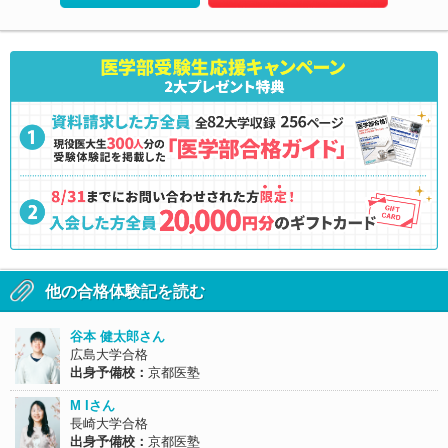
他の合格体験記を読む
谷本 健太郎さん
広島大学合格
出身予備校：
京都医塾
M Iさん
長崎大学合格
出身予備校：
京都医塾