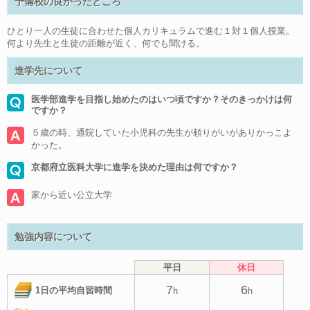
予備校の良かったところ
ひとり一人の生徒に合わせた個人カリキュラムで進む１対１個人授業。
何より先生と生徒の距離が近く、何でも聞ける。
進学先について
医学部進学を目指し始めたのはいつ頃ですか？そのきっかけは何
ですか？
５歳の時、通院していた小児科の先生が頼りがいがありかっこよ
かった。
京都府立医科大学に進学を決めた理由は何ですか？
家から近い公立大学
勉強内容について
平日
休日
7
6
1日の平均自習時間
h
h