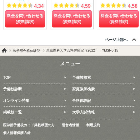
4.34
4.59
4.58
料金を問い合わせる
料金を問い合わせる
料金を問い合わせる
(資料請求)
(資料請求)
(資料請求)
ページ上部へ
東京医科大学合格体験記（2022）｜YMSNo.15
医学部合格体験記
メニュー
TOP
予備校検索
予備校診断
家庭教師検索
オンライン特集
合格体験記
掲載校一覧
大学入試情報
医学部予備校ガイド掲載希望の方
運営者情報
利用規約
個人情報保護方針