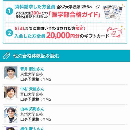
他の合格体験記を読む
青井 順生さん
東北大学合格
出身予備校：
YMS
中村 天星さん
富山大学合格
出身予備校：
YMS
山本 拓海さん
九州大学合格
出身予備校：
YMS
福住 豪人さん