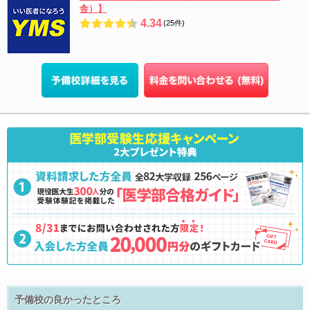
舎）】
4.34
(25件)
予備校の良かったところ