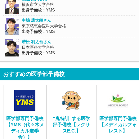
横浜市立大学合格
出身予備校：
YMS
中嶋 凛太朗さん
東京慈恵会医科大学合格
出身予備校：
YMS
若松 利之吾さん
日本医科大学合格
出身予備校：
YMS
おすすめの医学部予備校
医学部専門予備校
“鬼特訓”する医学
医学部専門予備校
【YMS（代々木メ
部予備校【レクサ
【メディカルフォ
ディカル進学
スE.C.】
レスト】
舎）】