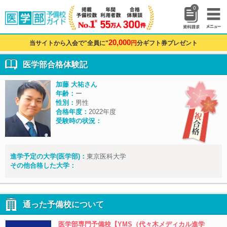
0
20,000
当サイトから入会で"全員に"
円
分ギフト券プレゼント
医学部合格体験記
加藤 大祐さん
年齢：
ー
性別：
男性
合格年度：
2022年度
受験時の状況：
進学予定の大学(医学部)：
東京医科大学
その他合格した大学：
通った予備校について
医学部専門予備校【YMS（代々木メディカル進学