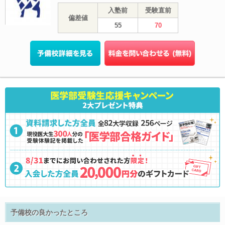
入塾前
受験直前
偏差値
55
70
予備校の良かったところ