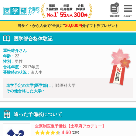
0
20,000
当サイトから入会で"全員に"
円
分ギフト券プレゼント
医学部合格体験記
重松雄介さん
年齢：
22
性別：
男性
合格年度：
2017年度
受験時の状況：
浪人生
進学予定の大学(医学部)：
川崎医科大学
その他合格した大学：
通った予備校について
全寮制医進予備校【太宰府アカデミー】
4.60
(2件)