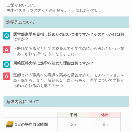
・ご飯がおいしい。
・先生やスタッフの方々との距離が近く、親しみやすい。
進学先について
医学部進学を目指し始めたのはいつ頃ですか？そのきっかけは何
ですか？
・医師である父と祖父の姿をみて小学生の頃から医師という商業
にあこがれを持つようになりました。
川崎医科大学に進学を決めた理由は何ですか？
医師という職業への意識を高める講義が多く、モチベーションを
高く保てる。また、解剖も１年次からあり、医学について早期か
ら触れられるのも魅力の一つ。
勉強内容について
平日
休日
3
8
1日の平均自習時間
h
h