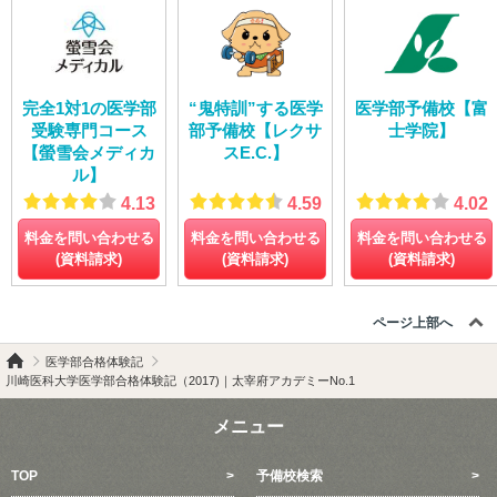
完全1対1の医学部
“鬼特訓”する医学
医学部予備校【富
受験専門コース
部予備校【レクサ
士学院】
【螢雪会メディカ
スE.C.】
ル】
4.13
4.59
4.02
料金を問い合わせる
料金を問い合わせる
料金を問い合わせる
(資料請求)
(資料請求)
(資料請求)
ページ上部へ
医学部合格体験記
川崎医科大学医学部合格体験記（2017)｜太宰府アカデミーNo.1
メニュー
TOP
予備校検索