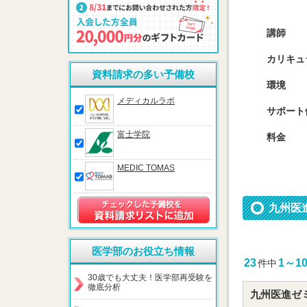
講師
カリキュ
資料請求の多い予備校
環境
メディカルラボ
サポート
富士学院
料金
MEDIC TOMAS
九州医
医学部のお役立ち情報
23
1～1
件中
30歳でも大丈夫！医学部再受験を
徹底分析
九州医進ゼ