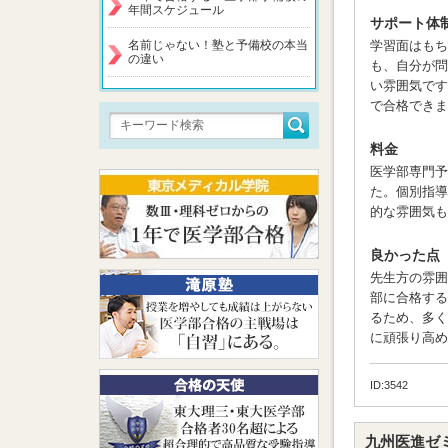
年間スケジュール
サポート体
名前じゃない！塾と予備校の本当
学習面はも
の違い
も、自分が問
い雰囲気です
で合格できま
料金
医学部専門予
た。個別指導
的な雰囲気も
良かった点
先生方の雰囲
部に合格する
るため、多く
に頑張り高め
ID:3542
九州医進ゼ