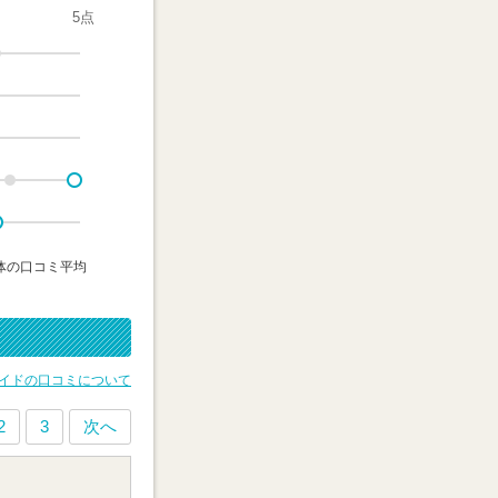
5点
体の口コミ平均
イドの口コミについて
2
3
次へ