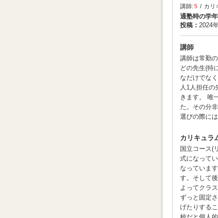
講師:
5
カリ
通塾時の学年
投稿：
2024
講師
講師は常勤の
どの先生(特
なだけでなく
人1人担任の
きます。 唯
た。その分非
選びの際には
カリキュラ
国立コース(
式になってい
なっています
す。そして後
よってクラス
ずっと固定さ
げたりするこ
校だと個人的