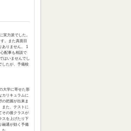
に実力派でした。
ます。また真面目
ありません。 1
る心配事も相談で
ではいませんでし
でしたが、予備校
分の大学に寄せた形
なカリキュラムに
野の把握が出来ま
。また、テストに
てその後クラスが
ラスを上げたり下
り融通が効く予備
した。