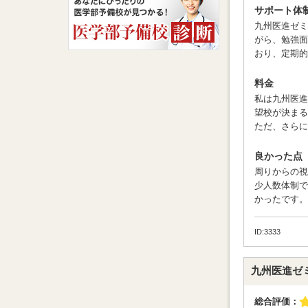
サポート体
九州医進ゼミ
がら、勉強面
おり、定期的
料金
私は九州医進
望校が決まる
ただ、さらに
良かった点
周りからの視
少人数体制で
かったです。
ID:3333
九州医進ゼ
総合評価：