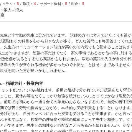
キュラム：
5
環境：
4
サポート体制：
5
料金：
5
：
浪人～浪人
年度
先生と非常勤の先生に分かれています。 講師の方々は考えていたよりも遥か
に理系)もその科目を心から好きな方が多く、どんな質問にも毎回答えてくれ
、先生方のコミュニケーション能力が高いので内気でも心配することはあまり
先生がつきますが、勉強の事だけでなく、家の事情であるとか他の事に対す
一懸念点があるとするなら英語かもしれません。常勤の英語の先生が自分の代
常勤の先生が来られる機会が多かったので不便なことはそこまでありません
現状を聞いた方が良いかもしれません。
ム・指導方針・授業内容
リミット)についてのみ触れます。前期と後期で分かれていて1授業あたり95
ました。夏休み等もなくしっかり勉強を続けたい人にとってはかなり理想的
。前期では初めから一通り全ての単元のおさらいをするので、自分の苦手分
期では苦手分野の復習をしながら、本格的な受験対策をすることになります
分けがあり、自分のレベルに合った授業を受けることが出来ます。かと言っ
れる訳ではなく、授業中の理解度や模試の成績によって先生と相談して、ク
とができます。先生との相性など心配なこともあるかも知れませんが、かな
に思っています。少なくとも私が不満に思ったところはあまりありませんで