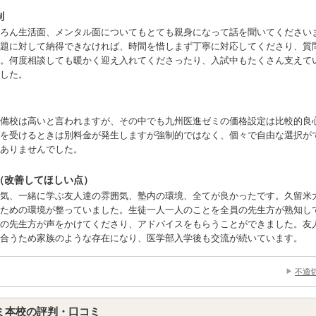
制
ちろん生活面、メンタル面についてもとても親身になって話を聞いてください
題に対して納得できなければ、時間を惜しまず丁寧に対応してくださり、質
。何度相談しても暖かく迎え入れてくださったり、入試中もたくさん支えて
した。
備校は高いと言われますが、その中でも九州医進ゼミの価格設定は比較的良
を受けるときは別料金が発生しますが強制的ではなく、個々で自由な選択が
ありませんでした。
（改善してほしい点）
気、一緒に学ぶ友人達の雰囲気、塾内の環境、全てが良かったです。久留米
ための環境が整っていました。生徒一人一人のことを全員の先生方が熟知し
の先生方が声をかけてくださり、アドバイスをもらうことができました。友
合うため家族のような存在になり、医学部入学後も交流が続いています。
不適
ミ本校の評判・口コミ