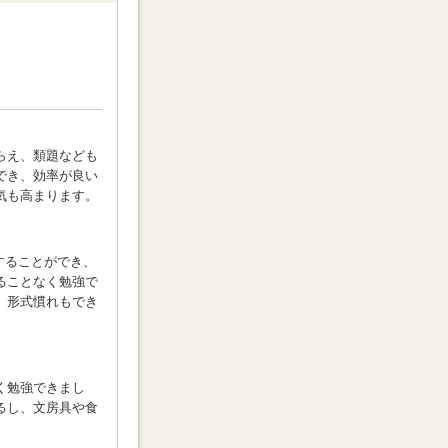
らえ、類題なども
でき、効率が良い
気も高まります。
強することができ、
ることなく勉強で
、形式慣れもでき
く勉強できまし
るし、文房具や食