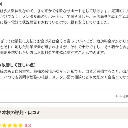
制
は少人数体制なので、きめ細かで柔軟なサポートをして頂けます。定期的に
だけでなく、メンタル面のサポートもして頂きました。三者面談面談も年2
に親へ電話で状況報告もされていたので、親も安心していました。
ゼミでは最初に支払うお金以外は全くと言っていいほど、追加料金がかかり
とそれに応じた対策授業が組まれますが、それで十分ですし、その料金も含
個別を増やしたい方は追加料金で柔軟に増やすこともできます。
（改善してほしい点）
線のある自習室で、勉強の習慣がなかった私でも、自然と勉強することが出
、いつでも質問や勉強の相談、メンタル面の相談などきめ細かく合格までサ
不適
ミ本校の評判・口コミ
4.8