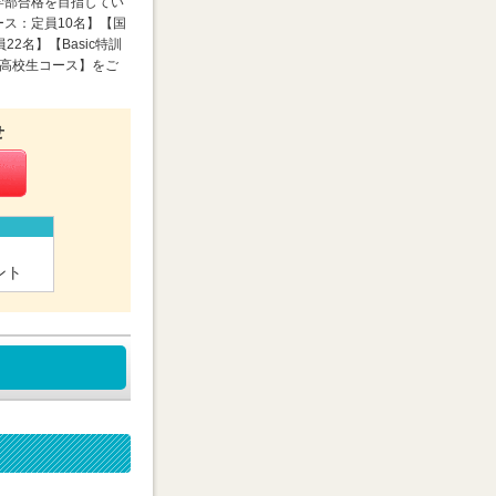
学部合格を目指してい
ス：定員10名】【国
2名】【Basic特訓
座高校生コース】をご
せ
ント