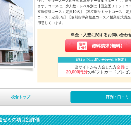
任し、生徒一人一人の学習状況をトータルサポートし、医
ます。コースは、少人数・レベル別に【国立医リミットコー
立医特訓コース：定員10名】【私立医サミットコース：定員2
コース：定員6名】【個別指導高校生コース／授業形式講
用意しています。
料金・入塾に関するお問い合わ
8/31までにお問い合わせの方限定！
当サイトから入会した方
全員
に
20,000円分
のギフトカードプレゼ
校舎トップ
評判・口コミ
進ゼミの項目別評価