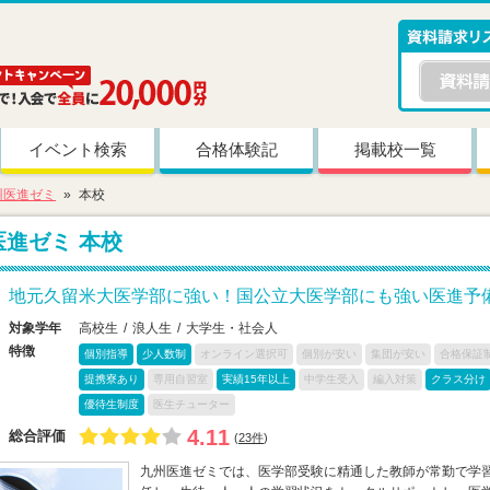
イベント検索
合格体験記
掲載校一覧
州医進ゼミ
本校
医進ゼミ
本校
地元久留米大医学部に強い！国公立大医学部にも強い医進予
対象学年
高校生
浪人生
大学生・社会人
特徴
個別指導
少人数制
オンライン選択可
個別が安い
集団が安い
合格保証
提携寮あり
専用自習室
実績15年以上
中学生受入
編入対策
クラス分け
優待生制度
医生チューター
4.11
総合評価
(
23件
)
九州医進ゼミでは、医学部受験に精通した教師が常勤で学