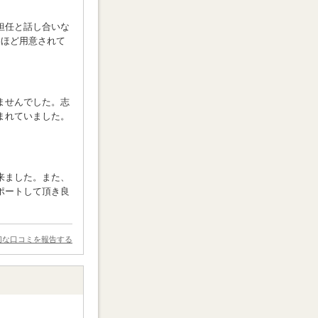
担任と話し合いな
回ほど用意されて
ませんでした。志
まれていました。
来ました。また、
ポートして頂き良
切な口コミを報告する