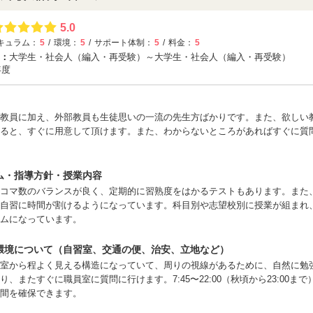
5.0
キュラム：
5
環境：
5
サポート体制：
5
料金：
5
：
大学生・社会人（編入・再受験）～大学生・社会人（編入・再受験）
年度
教員に加え、外部教員も生徒思いの一流の先生方ばかりです。また、欲しい
ると、すぐに用意して頂けます。また、わからないところがあればすぐに質
ム・指導方針・授業内容
コマ数のバランスが良く、定期的に習熟度をはかるテストもあります。また
自習に時間が割けるようになっています。科目別や志望校別に授業が組まれ
ムになっています。
環境について（自習室、交通の便、治安、立地など）
室から程よく見える構造になっていて、周りの視線があるために、自然に勉
り、またすぐに職員室に質問に行けます。7:45〜22:00（秋頃から23:00ま
間を確保できます。