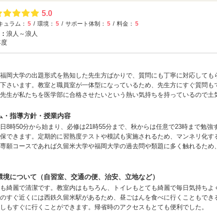
5.0
キュラム：
5
環境：
5
サポート体制：
5
料金：
5
：
浪人～浪人
年度
福岡大学の出題形式を熟知した先生方ばかりで、質問にも丁寧に対応しても
下さいます。教室と職員室が一体型になっているため、先生方にすぐ質問も
先生が私たちを医学部に合格させたいという熱い気持ちを持っているので土
ム・指導方針・授業内容
日8時50分から始まり、必修は21時55分まで、秋からは任意で23時まで勉
保できます。定期的に習熟度テストや模試も実施されるため、マンネリ化す
専願コースであれば久留米大学や福岡大学の過去問や類題に多く触れるため
環境について（自習室、交通の便、治安、立地など）
ても綺麗で清潔です。教室内はもちろん、トイレもとても綺麗で毎日気持ちよ
のすぐ近くには西鉄久留米駅があるため、昼ごはんを食べに行くこともでき
しもすぐに行くことができます。帰省時のアクセスもとても便利でした。