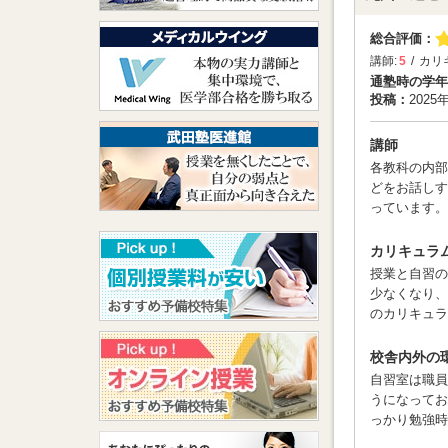
総合評価：
講師:
5
カリ
通塾時の学年
投稿：
2025
講師
各教科の内部
どをお話しす
っています。
カリキュラ
授業と自習の
少なくなり、
のカリキュラ
校舎内外の
自習室は職員
うになってお
っかり勉強時