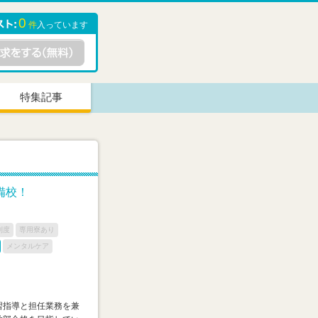
0
件
入っています
特集記事
備校！
制度
専用寮あり
メンタルケア
習指導と担任業務を兼