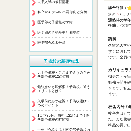
大学入試の最新情報
総合評価：
私立全31大学の出題傾向と分析
講師:
5
カリ
通塾時の学年
医学部の予備校の学費
投稿：
2026
医学部の合格基準と偏差値
講師
医学部合格者分析
久留米大学や
すぐに渡して
です。全員の
予備校の基礎知識
カリキュラ
大手予備校とここまで違うの？医
朝テストが毎
学部予備校12の特徴
勉強時間を確
勉強嫌いも即解消！予備校に通う
きます。私立
メリットとは？
ます。
入学前に必ず確認！予備校選び5
つのポイント
校舎内外の
校舎内はと
1コマ80分、自習は21時まで！医
た。また校舎
学部予備校の時間割
料品の買い出
一年で合格する！医学部予備校の