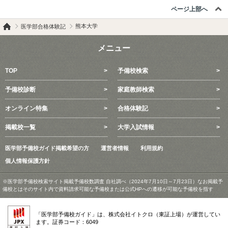
ページ上部へ
熊本大学
医学部合格体験記
メニュー
TOP
予備校検索
予備校診断
家庭教師検索
オンライン特集
合格体験記
掲載校一覧
大学入試情報
医学部予備校ガイド掲載希望の方
運営者情報
利用規約
個人情報保護方針
※医学部予備校検索サイト掲載予備校数調査 自社調べ（2024年7月10日～7月23日）なお掲載予
備校とはそのサイト内で資料請求可能な予備校または公式HPへの遷移が可能な予備校を指す
「医学部予備校ガイド」は、株式会社イトクロ（東証上場）が運営してい
ます。証券コード：6049