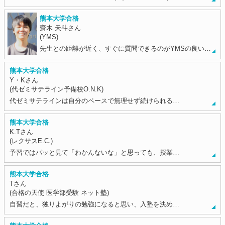
熊本大学合格
齋木 天斗さん
(YMS)
先生との距離が近く、すぐに質問できるのがYMSの良い…
熊本大学合格
Y・Kさん
(代ゼミサテライン予備校O.N.K)
代ゼミサテラインは自分のペースで無理せず続けられる…
熊本大学合格
K.Tさん
(レクサスE.C.)
予習ではパッと見て「わかんないな」と思っても、授業…
熊本大学合格
Tさん
(合格の天使 医学部受験 ネット塾)
自習だと、独りよがりの勉強になると思い、入塾を決め…