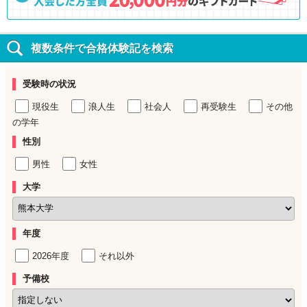
複数条件で合格体験記を検索
受験時の状況
現役生
浪人生
社会人
再受験生
その他
の学年
性別
男性
女性
大学
年度
2026年度
それ以外
予備校