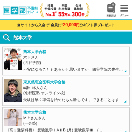
0
20,000
当サイトから入会で"全員に"
円
分ギフト券プレゼント
熊本大学
熊本大学合格
木下さん
(四谷学院)
不安になることもあるかと思いますが、四谷学院の先生…
東京慈恵会医科大学合格
嶋田 琢人さん
(京都医塾 オンライン校)
受験は早く準備を始めたもん勝ちです。できることはす…
熊本大学合格
M.Hさんさん
(一会塾)
《高３受講科目》 受験数学ⅠAⅡB (月) 受験数学Ⅲ (…