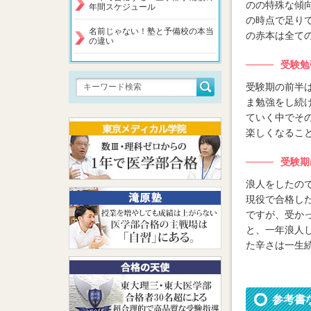
のの特殊な傾
年間スケジュール
の時点で足り
名前じゃない！塾と予備校の本当
の赤本は全て
の違い
受験勉
受験期の前半
ま勉強をし続
ていく中でそ
楽しくなるこ
受験期
浪人をしたの
現役で合格し
ですが、受か
と、一年浪人
た辛さは一生
参考書