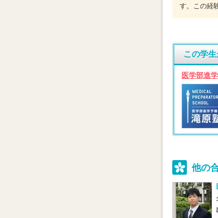
す。この経
この学生
医学部進学
他の