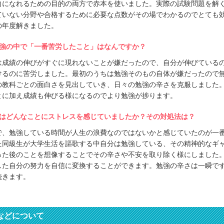
向になれるための目的の両方で赤本を使いました。実際の試験問題を解
ていない分野や合格するために必要な点数がその場でわかるのでとても
の年度解きました。
強の中で「一番苦労したこと」はなんですか？
は成績の伸びがすぐに現れないことが嫌だったので、自分が伸びている
けるのに苦労しました。最初のうちは勉強そのもの自体が嫌だったので
の教科ごとの面白さを見出していき、日々の勉強の辛さを克服しました
とに加え成績も伸びる様になるのでより勉強が捗ります。
はどんなことにストレスを感じていましたか？その対処法は？
で、勉強している時間が人生の浪費なのではないかと感じていたのが一
た同級生が大学生活を謳歌する中自分は勉強している、その精神的なギ
った後のことを想像することでその辛さや不安を取り除く様にしました
した自分の努力を自信に変換することができます。勉強の辛さは一瞬で
続きます。
などについて