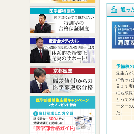
通っ
予備校の
先生方が
に合った
見えて実
にも成長
とっての
ーターの
た。