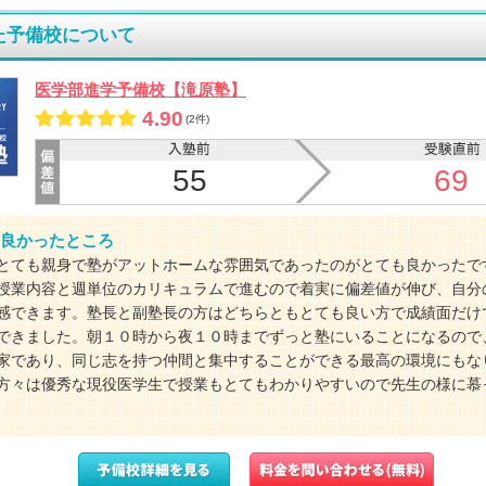
た予備校について
医学部進学予備校【滝原塾】
4.90
(2件)
55
69
良かったところ
とても親身で塾がアットホームな雰囲気であったのがとても良かったで
授業内容と週単位のカリキュラムで進むので着実に偏差値が伸び、自分
感できます。塾長と副塾長の方はどちらともとても良い方で成績面だけ
できました。朝１０時から夜１０時までずっと塾にいることになるので
家であり、同じ志を持つ仲間と集中することができる最高の環境にもな
方々は優秀な現役医学生で授業もとてもわかりやすいので先生の様に慕