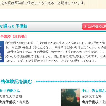
験を今度は医学部で生かしてもらえること期待しています。
が通った予備校
予備校【滝原塾】
自分の夢が終わった日、生徒の夢のために生きると決めました。 夢を諦めた悔
ら、 同じ思いを生徒にさせたくない。 中途半端な関わりはしたくない。 その
しか受け入れません。 他の予備校で何年やっても変われなかった生徒が、 こ
変わったのは勉強量ではありません。 自分自身の見方が変わったのです。 そ
したい。 まず、お話を聞かせてください。 いつでもお待ちしています。
合格体験記を読む
田中 秀樹さん
中山 哲太郎さ
久留米大学合格
帝京大学合格
出身予備校：
滝原塾
出身予備校：
滝