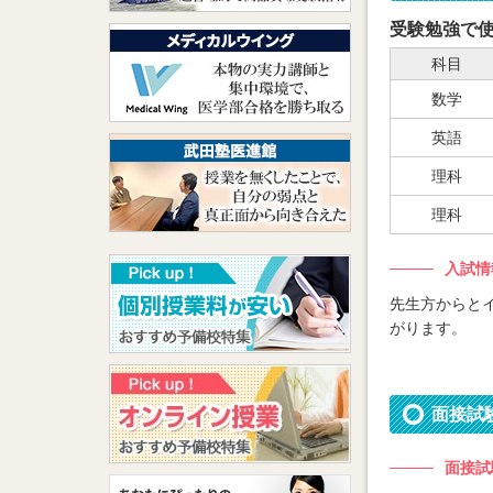
受験勉強で
科目
数学
英語
理科
理科
入試情
先生方からと
がります。
面接試
面接試