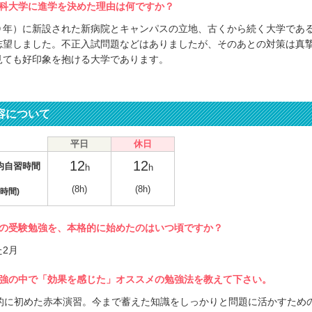
科大学に進学を決めた理由は何ですか？
９年）に新設された新病院とキャンパスの立地、古くから続く大学であ
志望しました。不正入試問題などはありましたが、そのあとの対策は真
見ても好印象を抱ける大学であります。
容について
平日
休日
12
12
均自習時間
h
h
(8h)
(8h)
時間)
の受験勉強を、本格的に始めたのはいつ頃ですか？
2月
強の中で「効果を感じた」オススメの勉強法を教えて下さい。
格的に初めた赤本演習。今まで蓄えた知識をしっかりと問題に活かすため