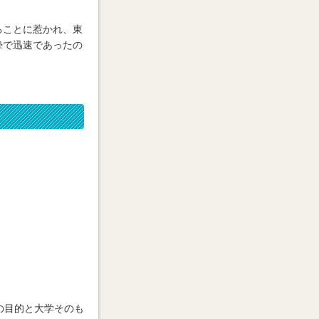
ることに惹かれ、東
摯で迅速であったの
の目的と大学そのも