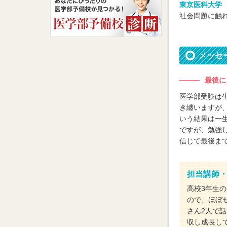
東京医科大学
社会問題に触
メッセ
最後に
医学部受験は
き纏いますが
いう結果は一
ですが、勉強
信じて最後ま
担当講師
高校3年生
ので、ほぼ
さん2人で
収し成長し