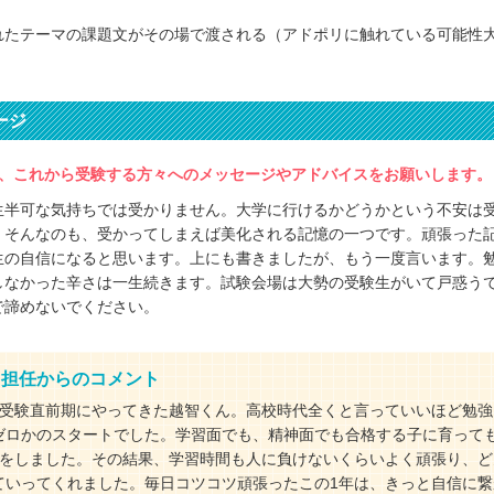
れたテーマの課題文がその場で渡される（アドポリに触れている可能性
ージ
、これから受験する方々へのメッセージやアドバイスをお願いします。
生半可な気持ちでは受かりません。大学に行けるかどうかという不安は
、そんなのも、受かってしまえば美化される記憶の一つです。頑張った
生の自信になると思います。上にも書きましたが、もう一度言います。
しなかった辛さは一生続きます。試験会場は大勢の受験生がいて戸惑う
で諦めないでください。
・担任からのコメント
の受験直前期にやってきた越智くん。高校時代全くと言っていいほど勉強
ゼロかのスタートでした。学習面でも、精神面でも合格する子に育って
話をしました。その結果、学習時間も人に負けないくらいよく頑張り、ど
ていってくれました。毎日コツコツ頑張ったこの1年は、きっと自信に繋