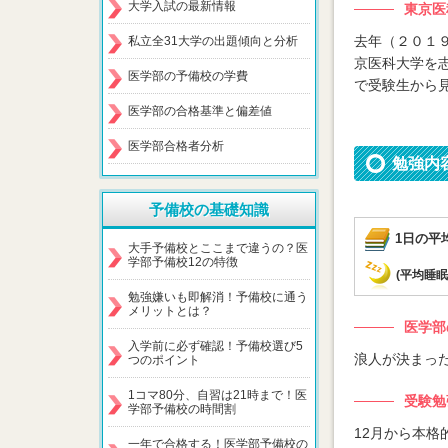
大学入試の最新情報
東京医
去年（２０１
私立全31大学の出題傾向と分析
京医科大学を
医学部の予備校の学費
で受験生から
医学部の合格基準と偏差値
医学部合格者分析
勉強内
予備校の基礎知識
1日の平
大手予備校とここまで違うの？医
学部予備校12の特徴
(平均睡眠
勉強嫌いも即解消！予備校に通う
メリットとは？
医学部
入学前に必ず確認！予備校選び5
浪人が決まった
つのポイント
1コマ80分、自習は21時まで！医
受験勉
学部予備校の時間割
12月から本
一年で合格する！医学部予備校の