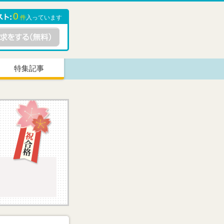
0
件
入っています
特集記事