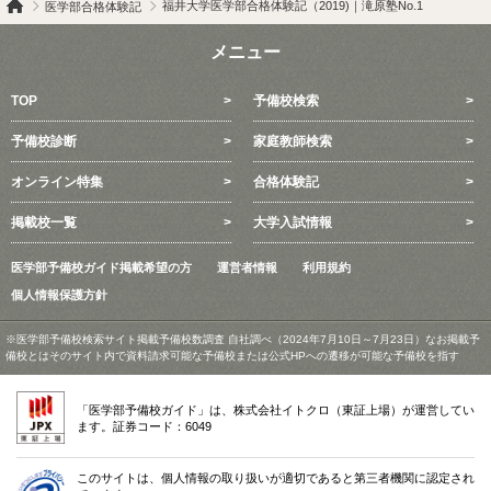
福井大学医学部合格体験記（2019)｜滝原塾No.1
医学部合格体験記
メニュー
TOP
予備校検索
予備校診断
家庭教師検索
オンライン特集
合格体験記
掲載校一覧
大学入試情報
医学部予備校ガイド掲載希望の方
運営者情報
利用規約
個人情報保護方針
※医学部予備校検索サイト掲載予備校数調査 自社調べ（2024年7月10日～7月23日）なお掲載予
備校とはそのサイト内で資料請求可能な予備校または公式HPへの遷移が可能な予備校を指す
「医学部予備校ガイド」は、株式会社イトクロ（東証上場）が運営してい
ます。証券コード：6049
このサイトは、個人情報の取り扱いが適切であると第三者機関に認定され