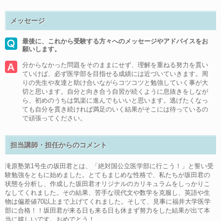
メッセージ
最後に、これから受験する方々へのメッセージやアドバイスをお
願いします。
分からなかった問題をそのままにせず、理解を重ねる努力を貫い
ていけば、必ず医学部を目指せる成績には近づいていきます。周
りの先生や友達と助け合いながらコツコツと勉強していく事が大
切と思います。自分と向き合う自習が続くように息抜きをしなが
ら、初めのうちは気楽に進んでもいいと思います。逃げたくなっ
ても自分を貫き続ければ満足のいく結果がそこには待っているの
で頑張ってください。
担当講師・担任からのコメント
滝原塾第1号生の坂田君とは、「絶対国公立医学部に行こう！」と誓い受
験勉強をともに始めました。とてもまじめな性格で、私たちが坂田君の
状態を分析し、作成した坂田君オリジナルのカリキュラムをしっかりこ
なしてくれました。その結果、苦手な現代文や数学を克服し、英語や生
物は偏差値70以上まで上げてくれました。そして、見事に福井大学医学
部に合格！！坂田君が来る日も来る日も休まず努力をした結果が出て本
当に嬉しいです。おめでとう！