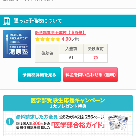
通った予備校について
医学部進学予備校【滝原塾】
4.90
(2件)
入塾前
受験直前
偏差値
61
70