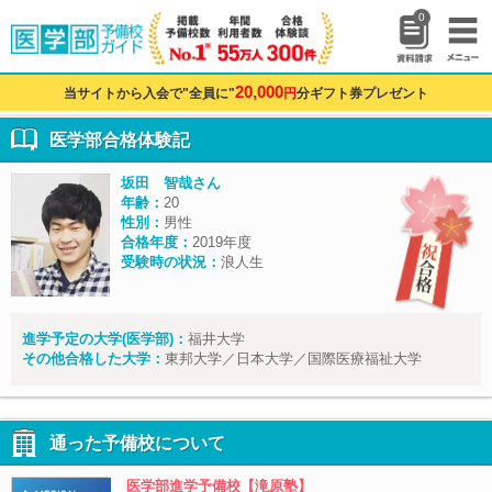
0
20,000
当サイトから入会で"全員に"
円
分ギフト券プレゼント
医学部合格体験記
坂田 智哉さん
年齢：
20
性別：
男性
合格年度：
2019年度
受験時の状況：
浪人生
進学予定の大学(医学部)：
福井大学
その他合格した大学：
東邦大学／日本大学／国際医療福祉大学
通った予備校について
医学部進学予備校【滝原塾】