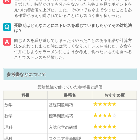
苦労した。時間かけても分からなかったら答えを見てポイントを
見つけ経験値を上げた。また、その中でも今までやったこともあ
る作業や考えが隠されていることにも気づく事が多かった。
受験期はどんなことにストレスを感じていましたか？その対処法
は？
同じミスを繰り返してしまったりやったことのある用語や計算方
法を忘れてしまった時には悲しくなりストレスを感じた。夕食を
牛丼にしようかラーメンにしようか考え、食べたいものを食べる
ことでストレスを発散した。
参考書などについて
受験勉強で使っていた参考書と評価
科目
書籍名
おすすめ度
数学
基礎問題精巧
数学
標準問題精巧
理科
入試化学の研鑽
理科
スクエア最新図説