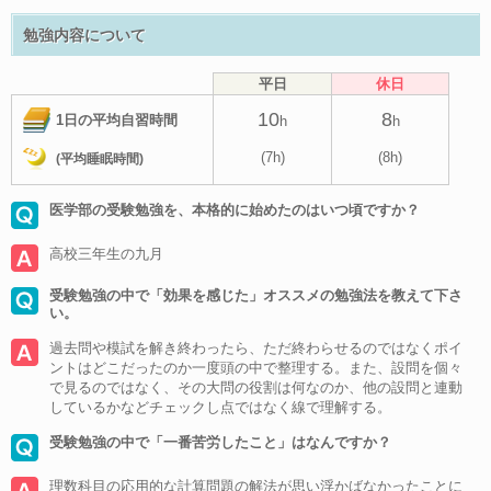
勉強内容について
平日
休日
10
8
1日の平均自習時間
h
h
(7h)
(8h)
(平均睡眠時間)
医学部の受験勉強を、本格的に始めたのはいつ頃ですか？
高校三年生の九月
受験勉強の中で「効果を感じた」オススメの勉強法を教えて下さ
い。
過去問や模試を解き終わったら、ただ終わらせるのではなくポイ
ントはどこだったのか一度頭の中で整理する。また、設問を個々
で見るのではなく、その大問の役割は何なのか、他の設問と連動
しているかなどチェックし点ではなく線で理解する。
受験勉強の中で「一番苦労したこと」はなんですか？
理数科目の応用的な計算問題の解法が思い浮かばなかったことに