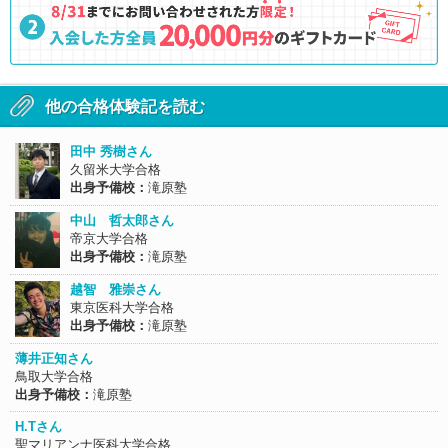
他の合格体験記を読む
田中 秀樹さん
久留米大学合格
出身予備校：
滝原塾
中山 哲太郎さん
帝京大学合格
出身予備校：
滝原塾
越智 雅崇さん
東京医科大学合格
出身予備校：
滝原塾
薄井正知さん
鳥取大学合格
出身予備校：
滝原塾
H.Tさん
聖マリアンナ医科大学合格