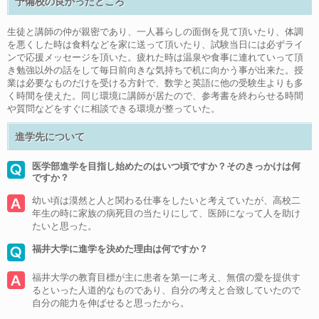
予備校の良かったところ
生徒と講師の仲が親密であり、一人暮らしの面倒を見て頂いたり、体調
を悪くした時は食料などを家に送って頂いたり、試験当日には必ずライ
ンで応援メッセージを頂いた。疲れた時は温泉や食事に連れていって頂
き勉強以外の話をして毎日前向きな気持ちで机に向かう事が出来た。授
業は必要なものだけを受ける方針で、数学と英語に他の受験生よりも多
く時間を使えた。同じ環境に講師が居たので、参考書を終わらせる時間
や質問などをすぐに相談できる環境が整っていた。
進学先について
医学部進学を目指し始めたのはいつ頃ですか？そのきっかけは何
ですか？
幼い頃は漠然と人と関わる仕事をしたいと考えていたが、高校二
年生の時に家族の病死目の当たりにして、医師になって人を助け
たいと思った。
福井大学に進学を決めた理由は何ですか？
福井大学の教育目標が主に患者を第一に考え、無償の愛を提供す
るといった人道的なものであり、自分の考えと合致していたので
自分の能力を伸ばせると思ったから。