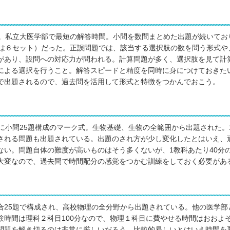
問。私立大医学部で最短の解答時間。小問を数問まとめた出題が続いてお
度は６セット）だった。正誤問題では、該当する選択肢の数を問う形式や
があり、設問への対応力が問われる。計算問題が多く、選択肢を見て計
による選択を行うこと。解答スピードと精度を同時に身につけておきた
で出題されるので、過去問を活用して形式と特徴をつかんでおこう。
様に小問25題構成のマーク式。生物基礎、生物の全範囲から出題された。
される問題も出題されている。出題のされ方が少し変化したとはいえ、
ない。問題自体の難度が高いものはそう多くないが、1教科あたり40分の
大変なので、過去問で時間配分の感覚をつかむ訓練をしておく必要があ
合25題で構成され、高校物理の全分野から出題されている。他の医学部
験時間は理科２科目100分なので、物理１科目に費やせる時間はおおよそ
問題を解き切るのは非常に厳しいだろう。比較的易しいとはいえ時間を