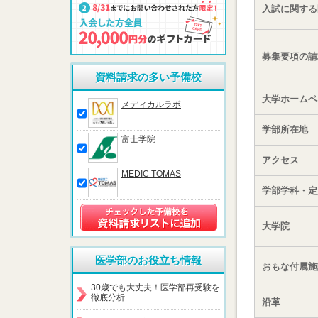
入試に関する
募集要項の請
資料請求の多い予備校
大学ホームペ
メディカルラボ
学部所在地
富士学院
アクセス
MEDIC TOMAS
学部学科・定
大学院
医学部のお役立ち情報
おもな付属施
30歳でも大丈夫！医学部再受験を
徹底分析
沿革