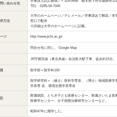
学事課入試広報係／〒329-0498 栃木県下野市薬師寺3311
問い合わせ先
TEL：0285-58-7045
大学のホームページ／テレメール／学事課あて郵送／本
求方法
窓口で配布
※詳細は大学のホームページに記載。
ージ
http://www.jichi.ac.jp/
問合せ先に同じ。
Google Map
JR宇都宮線（東北本線）自治医大駅下車、徒歩約15分。
員
医学部＝医学科100
医学研究科＝（修士）医科学専攻、（博士）地域医療学
学系専 攻、環境生態学系専攻
附属病院、とちぎ子ども医療センター、附属さいたま医
設
医療学センター、分子病態治療研究センターなど。
昭和47年に開学した。