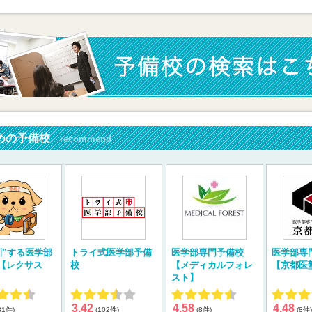
めの予備校
recommend
訓”する医学部
トライ式医学部予備
医学部専門予備校
医学部専
【レクサス
校
【メディカルフォレ
【京都医
スト】
3.42
4.58
4.48
31件)
(102件)
(8件)
(8件)