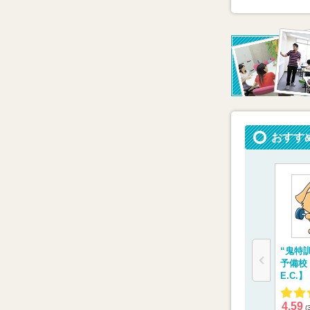
おすす
“鬼特
予備校
E.C.】
4.59
(