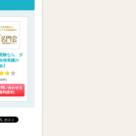
受験なら、ダ
合格実績の
会】
68件)
を問い合わせる
(資料請求)