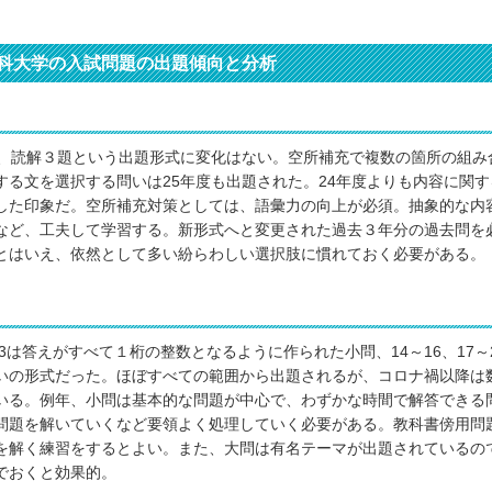
科大学の入試問題の出題傾向と分析
様、読解３題という出題形式に変化はない。空所補充で複数の箇所の組み
する文を選択する問いは25年度も出題された。24年度よりも内容に関
した印象だ。空所補充対策としては、語彙力の向上が必須。抽象的な内
など、工夫して学習する。新形式へと変更された過去３年分の過去問を
とはいえ、依然として多い紛らわしい選択肢に慣れておく必要がある。
13は答えがすべて１桁の整数となるように作られた小問、14～16、17～2
いの形式だった。ほぼすべての範囲から出題されるが、コロナ禍以降は
いる。例年、小問は基本的な問題が中心で、わずかな時間で解答できる
問題を解いていくなど要領よく処理していく必要がある。教科書傍用問
を解く練習をするとよい。また、大問は有名テーマが出題されているの
でおくと効果的。