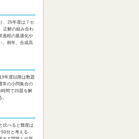
り、25年度は７セ
、正解の組み合わ
算過程の最適化や
い。例年、合成高
19年度以降は数題
通常の小問集合の
時間で25題を解
る。
と比べると難度は
50分と考える
要する問題も出題