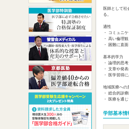
医師として社
る。
適性
・ コミュニ
・ 高い倫理
・ 困難に直
基本的学力
・ 論理的思
・ 文章や発
・ 医学習得
地域医療への
・ 総合的診
・ 医療を通
学部基本情