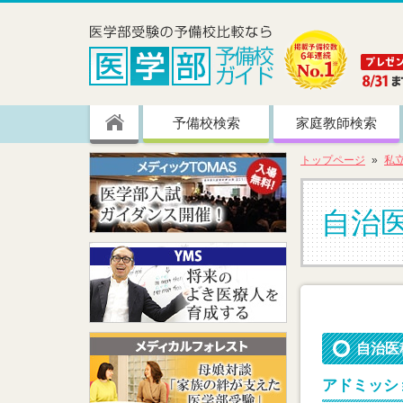
予備校検索
家庭教師検索
トップページ
私
自治
自治医
アドミッシ