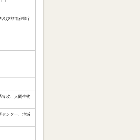
-1
学及び都道府県庁
系専攻、人間生物
療センター、地域