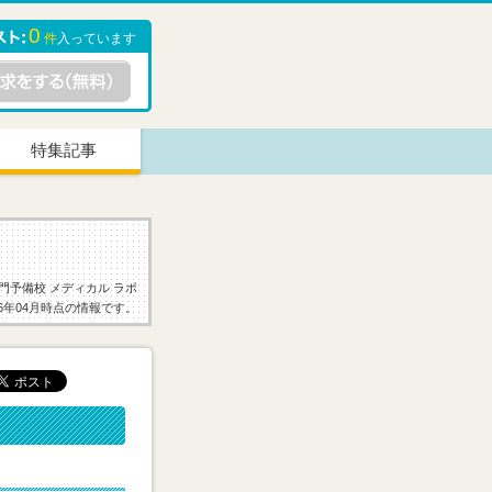
0
件
入っています
特集記事
門予備校 メディカル ラボ
26年04月時点の情報です。