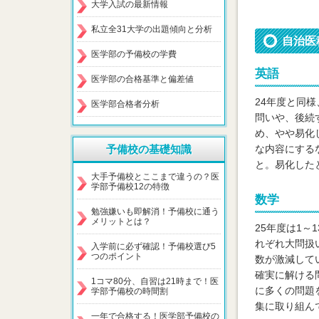
大学入試の最新情報
私立全31大学の出題傾向と分析
自治医
医学部の予備校の学費
英語
医学部の合格基準と偏差値
24年度と同
医学部合格者分析
問いや、後続
め、やや易化
予備校の基礎知識
な内容にする
と。易化した
大手予備校とここまで違うの？医
学部予備校12の特徴
数学
勉強嫌いも即解消！予備校に通う
メリットとは？
25年度は1～
れぞれ大問扱
入学前に必ず確認！予備校選び5
つのポイント
数が激減して
確実に解ける
1コマ80分、自習は21時まで！医
に多くの問題
学部予備校の時間割
集に取り組ん
一年で合格する！医学部予備校の