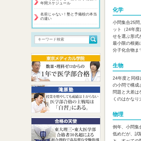
年間スケジュール
化学
名前じゃない！塾と予備校の本当
の違い
小問集合25
ット（24年
せを選ぶ形式
最小限の根拠
分子化合物ま
生物
24年度と同
の小問で構成
問題と大差は
くのはかなり
物理
例年、小問集
低めだが、試
と、すべての