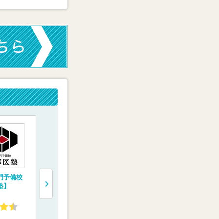
門予備校
一橋学院 医学部専
医学部予備校【富士
完全1対1の
塾】
門予備校【メディカ
学院】
験専門コース
ルコネクト】
会メディカ
4.55
4.02
4.13
(4件)
(9件)
(10件)