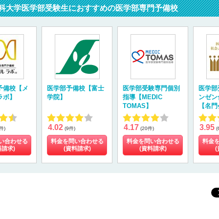
科大学医学部受験生におすすめの医学部専門予備校
予備校【メ
医学部予備校【富士
医学部受験専門個別
医学部
ラボ】
学院】
指導【MEDIC
ンゼン
TOMAS】
【名門
4.02
4.17
3.95
件)
(9件)
(20件)
(
い合わせる
料金を問い合わせる
料金を問い合わせる
料金
料請求)
(資料請求)
(資料請求)