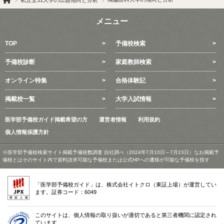
メニュー
TOP
予備校検索
予備校診断
家庭教師検索
オンライン特集
合格体験記
掲載校一覧
大学入試情報
医学部予備校ガイド掲載希望の方
運営者情報
利用規約
個人情報保護方針
※医学部予備校検索サイト掲載予備校数調査 自社調べ（2024年7月10日～7月23日）なお掲載予
備校とはそのサイト内で資料請求可能な予備校または公式HPへの遷移が可能な予備校を指す
「医学部予備校ガイド」は、株式会社イトクロ（東証上場）が運営してい
ます。証券コード：6049
このサイトは、個人情報の取り扱いが適切であると第三者機関に認定され
ています。