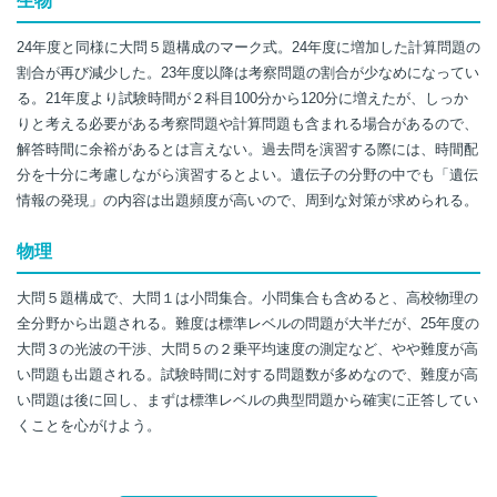
生物
24年度と同様に大問５題構成のマーク式。24年度に増加した計算問題の
割合が再び減少した。23年度以降は考察問題の割合が少なめになってい
る。21年度より試験時間が２科目100分から120分に増えたが、しっか
りと考える必要がある考察問題や計算問題も含まれる場合があるので、
解答時間に余裕があるとは言えない。過去問を演習する際には、時間配
分を十分に考慮しながら演習するとよい。遺伝子の分野の中でも「遺伝
情報の発現」の内容は出題頻度が高いので、周到な対策が求められる。
物理
大問５題構成で、大問１は小問集合。小問集合も含めると、高校物理の
全分野から出題される。難度は標準レベルの問題が大半だが、25年度の
大問３の光波の干渉、大問５の２乗平均速度の測定など、やや難度が高
い問題も出題される。試験時間に対する問題数が多めなので、難度が高
い問題は後に回し、まずは標準レベルの典型問題から確実に正答してい
くことを心がけよう。