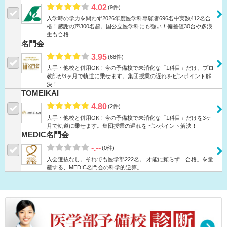
4.02
(9件)
入学時の学力を問わず2026年度医学科専願者696名中実数412名合
格！感謝の声300名超。国公立医学科にも強い！偏差値30台や多浪
生も合格
名門会
3.95
(68件)
大手・他校と併用OK！今の予備校で未消化な「1科目」だけ、プロ
教師が3ヶ月で軌道に乗せます。集団授業の遅れをピンポイント解
決！
TOMEIKAI
4.80
(2件)
大手・他校と併用OK！今の予備校で未消化な「1科目」だけを3ヶ
月で軌道に乗せます。集団授業の遅れをピンポイント解決！
MEDIC名門会
-.--
(0件)
入会選抜なし。それでも医学部222名。 才能に頼らず「合格」を量
産する、MEDIC名門会の科学的逆算。