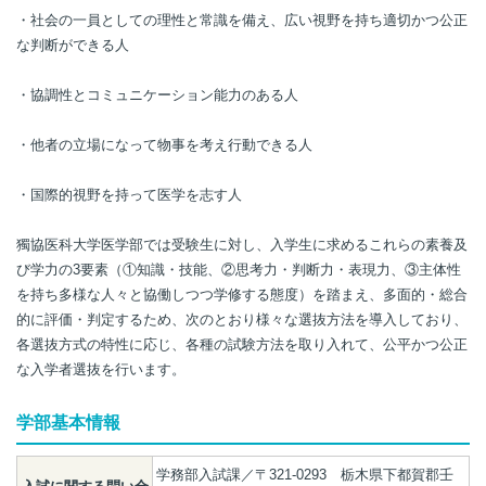
・社会の一員としての理性と常識を備え、広い視野を持ち適切かつ公正
な判断ができる人
・協調性とコミュニケーション能力のある人
・他者の立場になって物事を考え行動できる人
・国際的視野を持って医学を志す人
獨協医科大学医学部では受験生に対し、入学生に求めるこれらの素養及
び学力の3要素（①知識・技能、②思考力・判断力・表現力、③主体性
を持ち多様な人々と協働しつつ学修する態度）を踏まえ、多面的・総合
的に評価・判定するため、次のとおり様々な選抜方法を導入しており、
各選抜方式の特性に応じ、各種の試験方法を取り入れて、公平かつ公正
な入学者選抜を行います。
学部基本情報
学務部入試課／〒321-0293 栃木県下都賀郡壬