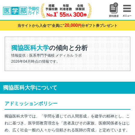
0
20,000
当サイトから入会で"全員に"
円
分ギフト券プレゼント
獨協医科大学
の傾向と分析
情報提供：医系専門予備校 メディカル ラボ
2026年04月時点の情報です。
獨協医科大学について
アドミッションポリシー
獨協医科大学では、「学問を通じての人間形成」を建学の精神とし、こ
れに基づき、医学部教育理念を「患者及びその家族、医療関係者をはじ
め、広く社会一般の人々から信頼される医師の育成」と定めています。