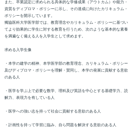
また、卒業認定に求められる具体的な学修成果（アウトカム）や能力・
資質をディプロマ・ポリシーに示し、その達成に向けたカリキュラム・
ポリシーを開示しています。
獨協医科大学医学部では、教育理念やカリキュラム・ポリシーに基づい
てより効果的に学生に対する教育を行うため、次のような基本的な素養
を満遍なく備える人を入学生として求めます。
求める入学生像
・本学の建学の精神、本学医学部の教育理念、カリキュラム・ポリシー
及びディプロマ・ポリシーを理解・賛同し、本学の発展に貢献する意欲
のある人
・医学を学ぶ上で必要な数学、理科及び英語を中心とする基礎学力、読
解力、表現力を有している人
・医学への強い志を持って社会に貢献する意欲のある人
・計画性を持って学習に臨み、自ら問題を解決する意欲のある人