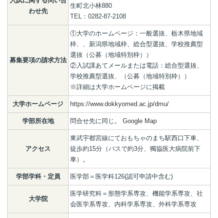
入試に関する問い合
生町北小林880
わせ先
TEL：0282-87-2108
①大学のホームページ：一般選抜、栃木県地域
枠、、新潟県地域枠、総合型選抜、学校推薦型
選抜（公募（地域特別枠））
募集要項の請求方法
②入試課あてメールまたは電話：総合型選抜、
学校推薦型選抜、（公募（地域特別枠））
※詳細は大学ホームページに掲載
大学ホームページ
https://www.dokkyomed.ac.jp/dmu/
学部所在地
問合せ先に同じ。
Google Map
東武宇都宮線にておもちゃのまち駅西口下車、
アクセス
徒歩約15分（バスで約3分、獨協医大病院前下
車）。
学部学科・定員
医学部＝医学科126(認可申請中含む)
医学研究科＝形態学系専攻、機能学系専攻、社
大学院
会医学系専攻、内科学系専攻、外科学系専攻