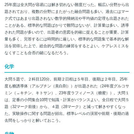
25年度は全大問が容易には解き切れない難度だった。幅広い分野から出
題されており、複数の分野にまたがった融合問題も多い。過去にはマー
ク式ではあまり出題されない数学的帰納法や平均値の定理も出題された
ことがある。標準的な問題ばかりで難問はないが、計算量は多い。誘導
された問題が多いので、出題者の意図を的確に捉えることが重要。計算
量も多く、完答するには時間的に厳しい。標準的な問題集で基本的な解
法を習得した上で、総合的な問題の練習をするとよい。ケアレスミスを
なくすことも合否の鍵になるだろう。
化学
大問５題で、２科目120分。前期２日程は５年目、後期は２年目。25年
度も糖誘導体（アルブチン（美白剤））が出題された（24年度グルコサ
ミン（→キチン、キトサン）、23年度ラフィノース（糖蜜））。大問１
は、定番の小問集合10問で知識・計算がバランスよい。全日程で大問５
題（32マーク前後）から、４題（28マーク）と減って解きやすくなっ
た。実験操作に関する問題が頻出。標準レベルの演習や前期・後期の過
去問をしっかりと解いておこう。