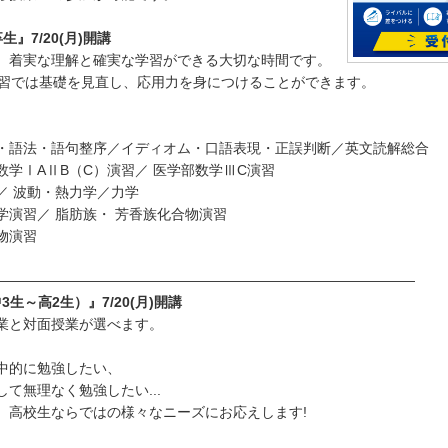
』7/20(月)開講
、着実な理解と確実な学習ができる大切な時間です。
講習では基礎を見直し、応用力を身につけることができます。
・語法・語句整序／イディオム・口語表現・正誤判断／英文読解総合
数学ⅠAⅡB（C）演習／ 医学部数学ⅢC演習
／ 波動・熱力学／力学
学演習／ 脂肪族・ 芳香族化合物演習
物演習
――――――――――――――――――――――――――――――
中3生～高2生）』7/20(月)開講
業と対面授業が選べます。
中的に勉強したい、
て無理なく勉強したい...
、高校生ならではの様々なニーズにお応えします!