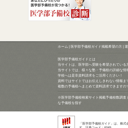
ホーム
|
医学部予備校ガイド掲載希望の方
|
運
医学部予備校ガイドとは
当サイトは、医学部へ受験を希望されている
当サイトでは、様々な塾・予備校の詳細な情
学校へは是非資料請求をご活用ください！
資料ではサイトではお伝えしきれない情報ま
複数の予備校へまとめて資料請求できますの
※医学部予備校検索サイト掲載予備校数調査 
な予備校を指す
「医学部予備校ガイド」は、株式
す。証券コード：6049