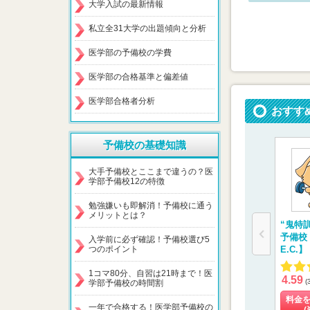
大学入試の最新情報
私立全31大学の出題傾向と分析
医学部の予備校の学費
医学部の合格基準と偏差値
医学部合格者分析
おすす
予備校の基礎知識
大手予備校とここまで違うの？医
学部予備校12の特徴
勉強嫌いも即解消！予備校に通う
メリットとは？
“鬼特
予備校
入学前に必ず確認！予備校選び5
つのポイント
E.C.】
1コマ80分、自習は21時まで！医
4.59
(
学部予備校の時間割
料金
一年で合格する！医学部予備校の