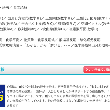
・語法／ 英文読解
Ⅰ)／ 図形と方程式(数学Ⅱ)／ 三角関数(数学Ⅱ)／ 三角比と図形(数学Ⅰ
の数(数学A)／ 平面ベクトル(数学C)／ 確率(数学A)／ 空間ベクトル(数学
(数学A)／ 数列(数学B)／ 2次曲線(数学C)／ 複素数平面(数学C)
度・化学平衡／ 物質量・化学反応式／ 酸塩基反応・酸化還元反応
受験攻略演習～「わかる」から「解ける」へ～／医学部最頻出分野攻略
情報
YMSは、創立40年以上の歴史を誇る、医学部専門予備校です。YMSの3本の柱
名前後の集団授業」「講師が一人ひとりをしっかりサポートする担任指導」「
をつける医のアート」です。創立してから多数の医学部生を送り出してきたY
めの方程式が存在しています。他の予備校にはないYMSだけの合格法が、あ
させます！