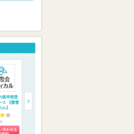
1の医学部受
医学部受験専門塾
医学部専門予備校
医学部専門
ース 【螢雪
【医学部特訓塾】
【メディカルフォレ
【京都医塾
カル】
スト】
4.93
4.58
4.48
件)
(3件)
(8件)
(8件)
い合わせる
料金を問い合わせる
料金を問い合わせる
料金を問い