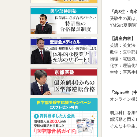
『高3生・高卒生
受験生の夏は
YMSの夏期
【講座内容】
英語：英文法
数学：医学部
物理：電磁気
化学：理論化
生物：医系生
――――――
『Spire生（
オンライン授
弱点科目を集
部活動と両立し
そんな中学生