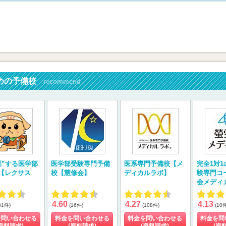
めの予備校
recommend
訓”する医学部
医学部受験専門予備
医系専門予備校【メ
完全1対
【レクサス
校【慧修会】
ディカルラボ】
験専門コ
会メディ
4.60
4.27
4.13
31件)
(16件)
(108件)
(10
を問い合わせる
料金を問い合わせる
料金を問い合わせる
料金を問