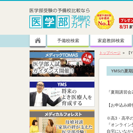
予備校検索
家庭教師検索
トップページ
【Y
YMSの夏期
『夏期講習会2
【お申込み締切
※高3・高卒
『オンライン
自宅にいなが