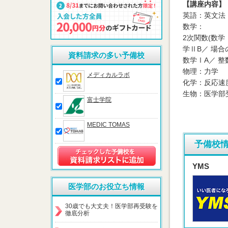
【講座内容】
英語：英文法
数学：
2次関数(数学
学ⅡB／ 場合
資料請求の多い予備校
数学ⅠA／ 整数
物理：力学
メディカルラボ
化学：反応速
生物：医学部
富士学院
MEDIC TOMAS
予備校
YMS
医学部のお役立ち情報
30歳でも大丈夫！医学部再受験を
徹底分析