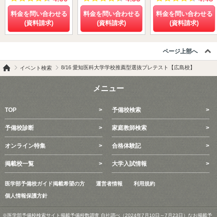
料金を問い合わせる
料金を問い合わせる
料金を問い合わせる
(資料請求)
(資料請求)
(資料請求)
ページ上部へ
8/16 愛知医科大学学校推薦型選抜プレテスト【広島校】
イベント検索
メニュー
TOP
予備校検索
予備校診断
家庭教師検索
オンライン特集
合格体験記
掲載校一覧
大学入試情報
医学部予備校ガイド掲載希望の方
運営者情報
利用規約
個人情報保護方針
※医学部予備校検索サイト掲載予備校数調査 自社調べ（2024年7月10日～7月23日）なお掲載予