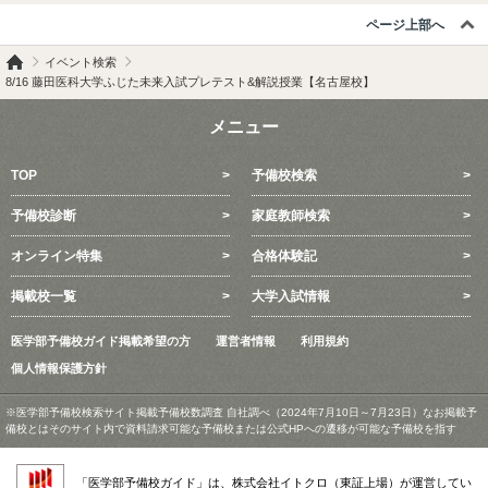
ページ上部へ
イベント検索
8/16 藤田医科大学ふじた未来入試プレテスト&解説授業【名古屋校】
メニュー
TOP
予備校検索
予備校診断
家庭教師検索
オンライン特集
合格体験記
掲載校一覧
大学入試情報
医学部予備校ガイド掲載希望の方
運営者情報
利用規約
個人情報保護方針
※医学部予備校検索サイト掲載予備校数調査 自社調べ（2024年7月10日～7月23日）なお掲載予
備校とはそのサイト内で資料請求可能な予備校または公式HPへの遷移が可能な予備校を指す
「医学部予備校ガイド」は、株式会社イトクロ（東証上場）が運営してい