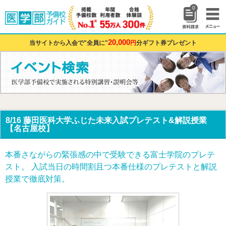
0
20,000
当サイトから入会で"全員に"
円
分ギフト券プレゼント
8/16 藤田医科大学ふじた未来入試プレテスト&解説授業
【名古屋校】
本番さながらの緊張感の中で受験できる富士学院のプレテ
スト。 入試当日の時間割且つ本番仕様のプレテストと解説
授業で徹底対策。