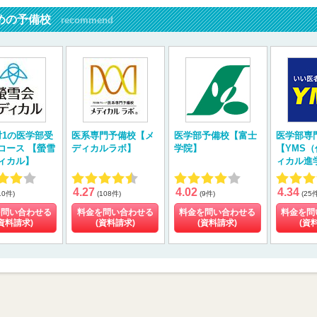
めの予備校
recommend
対1の医学部受
医系専門予備校【メ
医学部予備校【富士
医学部専
コース 【螢雪
ディカルラボ】
学院】
【YMS
ィカル】
ィカル進
4.27
4.02
4.34
10件)
(108件)
(9件)
(25
を問い合わせる
料金を問い合わせる
料金を問い合わせる
料金を問
資料請求)
(資料請求)
(資料請求)
(資