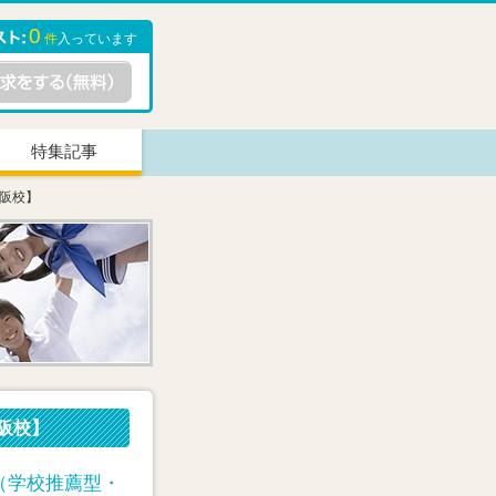
0
件
入っています
特集記事
大阪校】
阪校】
抜（学校推薦型・