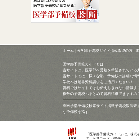
ホーム
|
医学部予備校ガイド掲載希望の方
|
運
医学部予備校ガイドとは
当サイトは、医学部へ受験を希望されている
当サイトでは、様々な塾・予備校の詳細な情
学校へは是非資料請求をご活用ください！
資料ではサイトではお伝えしきれない情報ま
複数の予備校へまとめて資料請求できますの
※医学部予備校検索サイト掲載予備校数調査 
な予備校を指す
「医学部予備校ガイド」は、株式
す。証券コード：6049