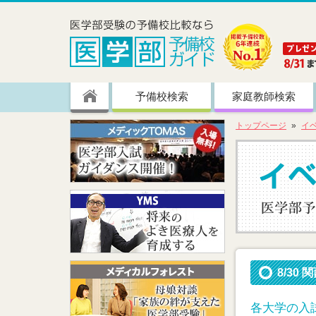
予備校検索
家庭教師検索
トップページ
イ
8/3
各大学の入試