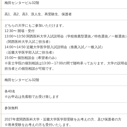
梅田センタービル32階
高1、高2、高3、浪人生、再受験生、保護者
どちらの大学にもご参加いただけます。
12:30〜 開場・受付
13:00〜13:50 関西医科大学入試説明会（学校推薦型選抜／特色選抜／一般選抜
（関西医科大学入試ご担当者）
14:00〜14:50 近畿大学医学部入試説明会（推薦入試／一般入試）
（近畿大学医学部入試ご担当者）
15:00〜 個別相談会（希望者のみ）
※富士学院の個別相談は13:00～17:00の間で随時承っております。大学の説
担当者との個別相談が可能です。
梅田センタービル32階
各40名
※お申込は先着順でお受け致します
参加無料
2027年度関西医科大学・近畿大学医学部受験をお考えの方、及び保護者の方
※将来受験をお考えの方も受付いたします。