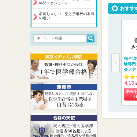
年間スケジュール
おすす
名前じゃない！塾と予備校の本当
の違い
完全1
験専門
会メデ
4.13
(
料金
(