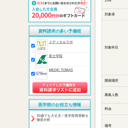
日時
対象者
資料請求の多い予備校
メディカルラボ
対象科目
富士学院
MEDIC TOMAS
開催場所
募集人数
医学部のお役立ち情報
料金
30歳でも大丈夫！医学部再受験を
徹底分析
備考