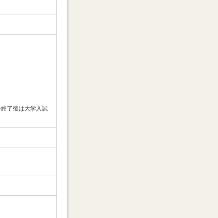
）
明会終了後は大学入試