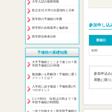
大学入試の最新情報
私立全31大学の出題傾向と分析
医学部の予備校の学費
参加申し込
医学部の合格基準と偏差値
医学部合格者分析
開催日
8/30
予備校の基礎知識
大手予備校とここまで違うの？医
学部予備校12の特徴
参加申込み
勉強嫌いも即解消！予備校に通う
メリットとは？
席数に限り
入学前に必ず確認！予備校選び5
つのポイント
1コマ80分、自習は21時まで！医
学部予備校の時間割
一年で合格する！医学部予備校の