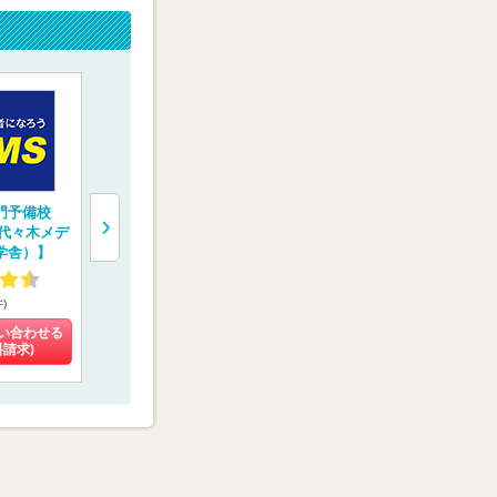
門予備校
医学部受験専門予備
医学部受験専門塾
医学部専門
（代々木メデ
校【慧修会】
【医学部特訓塾】
【京都医塾
学舎）】
4.60
4.93
4.48
件)
(16件)
(3件)
(8件)
い合わせる
料金を問い合わせる
料金を問い合わせる
料金を問い
料請求)
(資料請求)
(資料請求)
(資料請